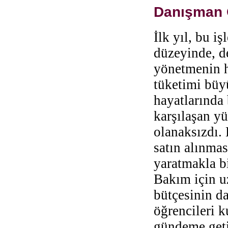
Danışman 
İlk yıl, bu i
düzeyinde, de
yönetmenin h
tüketimi büy
hayatlarında 
karşılaşan y
olanaksızdı. 
satın alınmas
yaratmakla bi
Bakım için u
bütçesinin da
öğrencileri 
gündeme getir