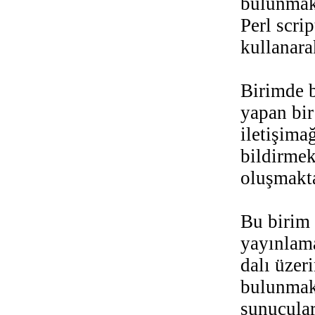
bulunmakt
Perl scri
kullanara
Birimde b
yapan bir
iletişima
bildirmek
oluşmakta
Bu birim 
yayınlama
dalı üzer
bulunmak
sunucula