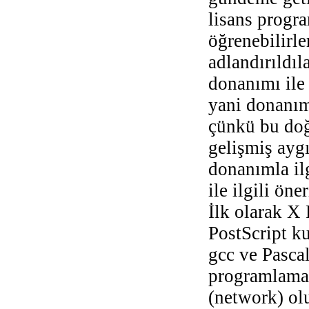
lisans progra
öğrenebilirl
adlandırıldıl
donanımı ile 
yani donanım
çünkü bu doğ
gelişmiş aygı
donanımla ilg
ile ilgili ön
İlk olarak X 
PostScript ku
gcc ve Pascal
programlama d
(network) ol