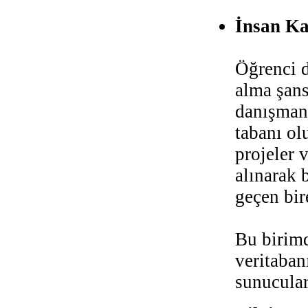
İnsan Ka
Öğrenci d
alma şans
danışmanl
tabanı ol
projeler 
alınarak 
geçen bir
Bu birim
veritaban
sunucular