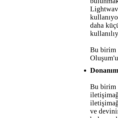
bulunmak
Lightwave
kullanıyo
daha küç
kullanılıy
Bu birim 
Oluşum'u 
Donanım 
Bu birim 
iletişima
iletişima
ve devini