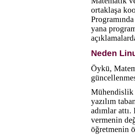
Matematik ve
ortaklaşa ko
Programında 
yana programd
açıklamalard
Neden Lin
Öykü, Matema
güncellenmes
Mühendislik 
yazılım taban
adımlar attı.
vermenin deği
öğretmenin ö