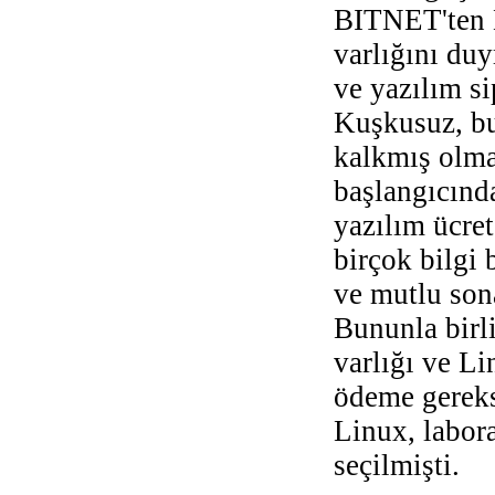
BITNET'ten L
varlığını du
ve yazılım s
Kuşkusuz, bu
kalkmış olma
başlangıcında
yazılım ücret
birçok bilgi
ve mutlu son
Bununla birl
varlığı ve Li
ödeme gereks
Linux, labora
seçilmişti.