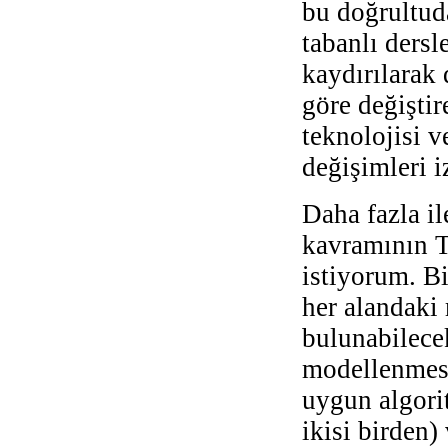
bu doğrultuda
tabanlı dersl
kaydırılarak 
göre değişti
teknolojisi v
değişimleri 
Daha fazla i
kavramının T
istiyorum. B
her alandaki 
bulunabilecek
modellenmesi
uygun algorit
ikisi birden)