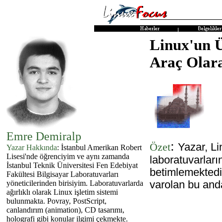
Linux'un Ü
Araç Olar
Emre Demiralp
:
Özet
Yazar, Li
Yazar Hakkında
: İstanbul Amerikan Robert
Lisesi'nde öğrenciyim ve aynı zamanda
laboratuvarların
İstanbul Teknik Üniversitesi Fen Edebiyat
betimlemektedi
Fakültesi Bilgisayar Laboratuvarları
varolan bu and
yöneticilerinden birisiyim. Laboratuvarlarda
ağırlıklı olarak Linux işletim sistemi
bulunmakta. Povray, PostScript,
canlandırım (animation), CD tasarımı,
holografi gibi konular ilgimi çekmekte.