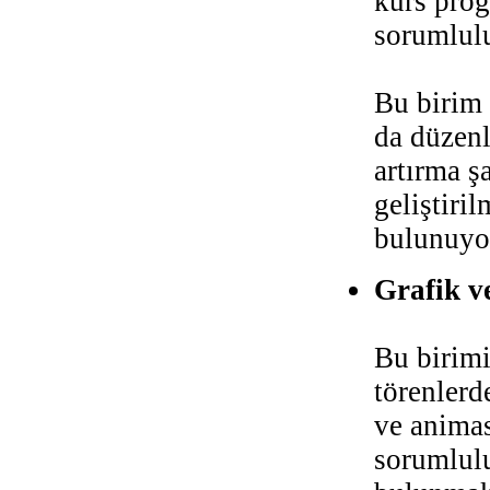
kurs prog
sorumlul
Bu birim 
da düzenl
artırma ş
geliştiri
bulunuyor
Grafik v
Bu birimi
törenlerd
ve animas
sorumlulu