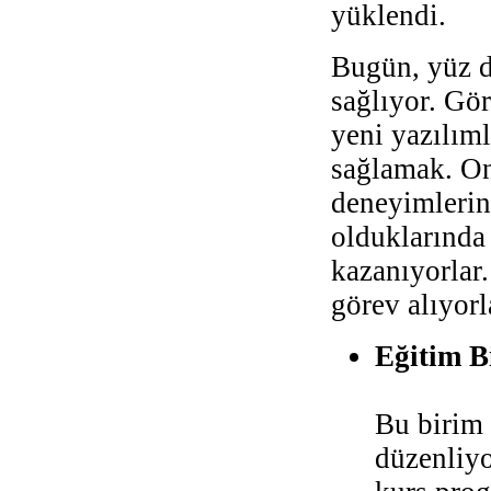
yüklendi.
Bugün, yüz d
sağlıyor. Gör
yeni yazılım
sağlamak. Onl
deneyimlerini
olduklarında 
kazanıyorlar
görev alıyorl
Eğitim B
Bu birim 
düzenliyo