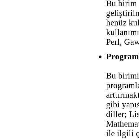
Bu birim 
geliştiri
henüz kul
kullanımı
Perl, Gaw
Programl
Bu birimi
programla
arttırmak
gibi yapı
diller; L
Mathemati
ile ilgili