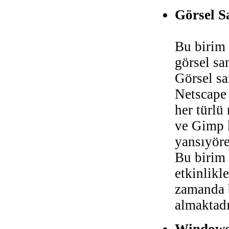
Görsel S
Bu birim 
görsel s
Görsel sa
Netscape 
her türlü
ve Gimp k
yansıyöre
Bu birim 
etkinlikl
zamanda b
almaktadı