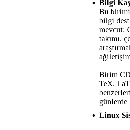
Bilgi Ka
Bu birimi
bilgi des
mevcut: C
takımı, ç
araştırma
ağiletişi
Birim CD 
TeX, LaT
benzerler
günlerde 
Linux Si