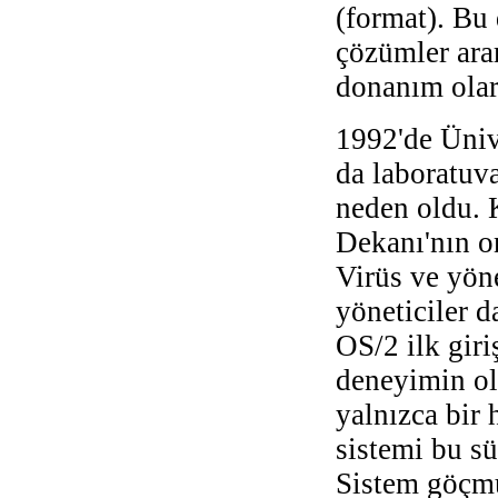
(format). Bu 
çözümler ara
donanım olar
1992'de Üniv
da laboratuv
neden oldu. K
Dekanı'nın o
Virüs ve yön
yöneticiler d
OS/2 ilk giri
deneyimin ol
yalnızca bir 
sistemi bu sü
Sistem göçmü