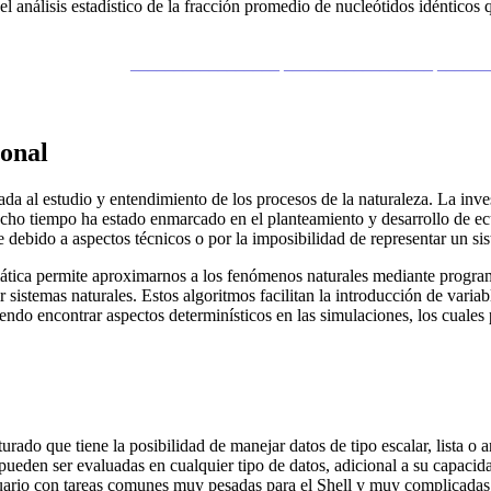
r el análisis estadístico de la fracción promedio de nucleótidos idéntic
_________________ _________________ _____
onal
cada al estudio y entendimiento de los procesos de la naturaleza. La in
ucho tiempo ha estado enmarcado en el planteamiento y desarrollo de e
e debido a aspectos técnicos o por la imposibilidad de representar un sis
ormática permite aproximarnos a los fenómenos naturales mediante prog
sistemas naturales. Estos algoritmos facilitan la introducción de variable
ndo encontrar aspectos determinísticos en las simulaciones, los cuales 
rado que tiene la posibilidad de manejar datos de tipo escalar, lista o 
 pueden ser evaluadas en cualquier tipo de datos, adicional a su capaci
suario con tareas comunes muy pesadas para el Shell y muy complicadas