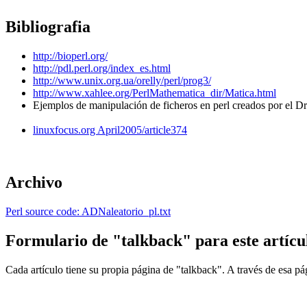
Bibliografia
http://bioperl.org/
http://pdl.perl.org/index_es.html
http://www.unix.org.ua/orelly/perl/prog3/
http://www.xahlee.org/PerlMathematica_dir/Matica.html
Ejemplos de manipulación de ficheros en perl creados por el Dr
linuxfocus.org April2005/article374
Archivo
Perl source code: ADNaleatorio_pl.txt
Formulario de "talkback" para este artícu
Cada artículo tiene su propia página de "talkback". A través de esa pá