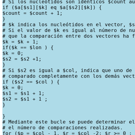
# Si los nucleótidos son idénticos $count au
if ($a[$s1][$k] eq $a[$s2][$k]) {

$count = $count + 1;

}

# $k indica los nucleótidos en el vector, $s
# Si el valor de $k es igual al número de nu
# que la comparación entre dos vectores ha f
$k = $k + 1;

if($k == $lon ) {

$k = 0;

$s2 = $s2 +1;

}

# Si $s2 es igual a $col, indica que uno de 
# comparado completamente con los demás vect
if ($s2 == $col ) {

$k = 0;

$s1 = $s1 + 1;

$s2 = $s1 + 1 ;

}

}

# Mediante este bucle se puede determinar el
# el número de comparaciones realizadas.

for ($p = $col - 1, $r = $col -2; $r >= 0 ; 