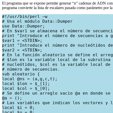
El programa que se expone permite generar “n” cadenas de ADN confo
programa convierte la lista de escalares pasada como parámetro por l
#!/usr/bin/perl –w

# Usa el módulo Data::Dumper

use Data::Dumper;

# En $var1 se almacena el número de secuenci
print "Introduce el número de secuencias a g
$var1 = <STDIN>;

print "Introduce el número de nucleótidos de
$var2 = <STDIN>;

# En la función aleatorio se define el arreg
# $lon es la variable local de la subrutina 
# nucleótidos, $col es la variable local de 
# número de secuencias.

sub aleatorio {

local @ns = (a,g,c,t);

local $lon = $_[1];

local $col = $_[0];

# Se define un arreglo vacio @a en donde se 
@a = ();

# Las variables que indican los vectores y l
local $i = 0;

local $u = 0;
