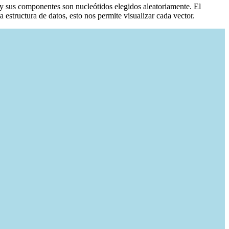
 sus componentes son nucleótidos elegidos aleatoriamente. El
estructura de datos, esto nos permite visualizar cada vector.