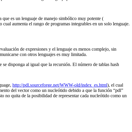
a que es un lenguaje de manejo simbólico muy potente (
o cual aumenta el rango de programas integrables en un solo lenguaje.
evaluación de expresiones y el lenguaje es menos complejo, sin
omunicarse con otros lenguajes es muy limitada.
e se disponga al igual que la recursión. El número de tablas hash
nguage,
http://pdl.sourceforge.net/WWW-old/index_es.html
), el cual
emento del vector como un nucleótido debido a que la función “pdl”
sto no quita de la posibilidad de representar cada nucleótido como un