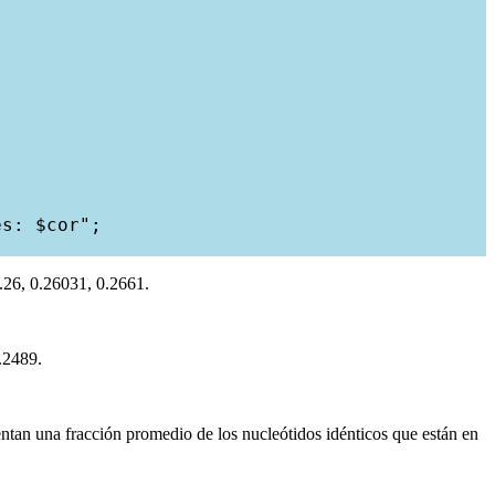
s: $cor";

0.26, 0.26031, 0.2661.
.2489.
tan una fracción promedio de los nucleótidos idénticos que están en