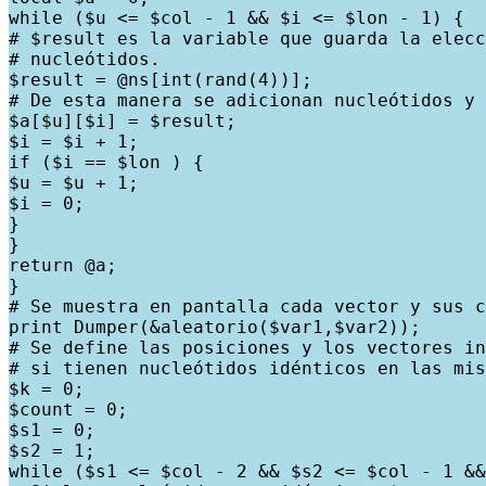
while ($u <= $col - 1 && $i <= $lon - 1) {

# $result es la variable que guarda la elecc
# nucleótidos.

$result = @ns[int(rand(4))];

# De esta manera se adicionan nucleótidos y 
$a[$u][$i] = $result;

$i = $i + 1;

if ($i == $lon ) {

$u = $u + 1;

$i = 0;

}

}

return @a;

}

# Se muestra en pantalla cada vector y sus c
print Dumper(&aleatorio($var1,$var2));

# Se define las posiciones y los vectores in
# si tienen nucleótidos idénticos en las mis
$k = 0;

$count = 0;

$s1 = 0;

$s2 = 1;

while ($s1 <= $col - 2 && $s2 <= $col - 1 &&