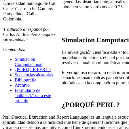
generadas aleatoriamente, al realiza
Universidad Santiago de Cali,
obtienen valores próximos a 0.25.
Calle 5ª carrera 62 Campus
Pampalinda, Cali –
Colombia.
Traducido al español por:
Carlos Andrés Pérez
<caperez
Simulación Computaci
/at/ usc.edu.co>
Contenidos
:
La investigación científica esta enfo
modelamiento teórico, el cual por m
Simulación
resolver ni analítica ni numéricament
Computacional
¿PORQUÉ PERL ?
El vertiginoso desarrollo de la inf
Secuencias aleatorias
ecuaciones matemáticas para describir 
Bibliografia
biológicos en la computadora permitie
Archivo
Formulario de
"talkback" para este
artículo
¿PORQUÉ PERL ?
Perl (Practical Extraction and Report Language),es un lenguaje estructu
aplicabilidad debido a la facilidad que tiene de generar funciones que
y manejo de sistemas operativos como Linux permitiendo asistir al u