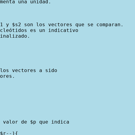
menta una unidad.

1 y $s2 son los vectores que se comparan.

cleótidos es un indicativo

inalizado.

los vectores a sido

ores.

 valor de $p que indica

$r--){
