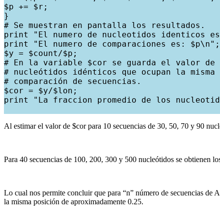
$p += $r;

}

# Se muestran en pantalla los resultados.

print "El numero de nucleotidos identicos es
print "El numero de comparaciones es: $p\n";

$y = $count/$p;

# En la variable $cor se guarda el valor de 
# nucleótidos idénticos que ocupan la misma 
# comparación de secuencias.

$cor = $y/$lon;

print "La fraccion promedio de los nucleotid
Al estimar el valor de $cor para 10 secuencias de 30, 50, 70 y 90 nucl
Para 40 secuencias de 100, 200, 300 y 500 nucleótidos se obtienen lo
Lo cual nos permite concluir que para “n” número de secuencias de A
la misma posición de aproximadamente 0.25.