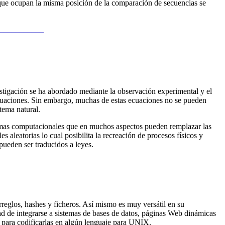
os que ocupan la misma posición de la comparación de secuencias se
____________
vestigación se ha abordado mediante la observación experimental y el
cuaciones. Sin embargo, muchas de estas ecuaciones no se pueden
tema natural.
ramas computacionales que en muchos aspectos pueden remplazar las
s aleatorias lo cual posibilita la recreación de procesos físicos y
pueden ser traducidos a leyes.
arreglos, hashes y ficheros. Así mismo es muy versátil en su
dad de integrarse a sistemas de bases de datos, páginas Web dinámicas
 para codificarlas en algún lenguaje para UNIX.