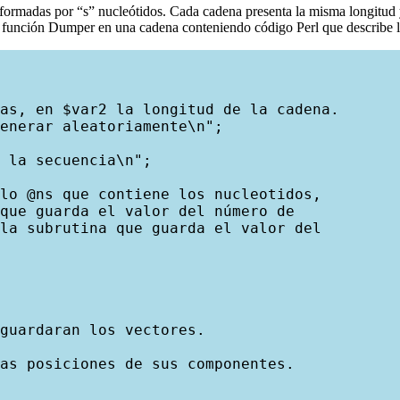
rmadas por “s” nucleótidos. Cada cadena presenta la misma longitud y
a función
Dumper
en una cadena conteniendo código Perl que describe la 
as, en $var2 la longitud de la cadena.

enerar aleatoriamente\n";

 la secuencia\n";

lo @ns que contiene los nucleotidos,

que guarda el valor del número de

la subrutina que guarda el valor del

guardaran los vectores.

as posiciones de sus componentes.
