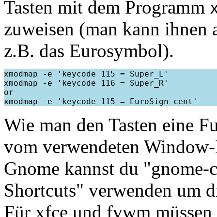
Tasten mit dem Programm
zuweisen (man kann ihnen 
z.B. das Eurosymbol).
xmodmap -e 'keycode 115 = Super_L'

xmodmap -e 'keycode 116 = Super_R'

or

Wie man den Tasten eine Fu
vom verwendeten Window-
Gnome kannst du "gnome-c
Shortcuts" verwenden um d
Für xfce und fvwm müssen 