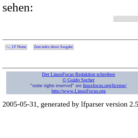
sehen:
<--, LF Home
Zum index dieser Ausgabe
Der LinuxFocus Redaktion schreiben
© Guido Socher
"some rights reserved" see
linuxfocus.org/license/
http://www.LinuxFocus.org
2005-05-31, generated by lfparser version 2.