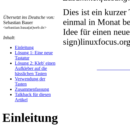
Dies ist ein kurzer
Übersetzt ins Deutsche von:
einmal in Monat b
Sebastian Bauer
<sebastian.baua(at)web.de>
Idee für einen neue
Inhalt
:
sign)linuxfocus.or
Einleitung
Lösung 1: Eine neue
Tastatur
Lösung 2: Kleb' einen
_______
Aufkleber auf die
hässlichen Tasten
Verwendung der
Tasten
Zusammenfassung
Talkback für diesen
Artikel
Einleitung