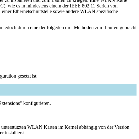
eiber zu installieren und zum Laufen zu kriegen. Eine WLAN Karte
AC), wie es in mindestens einem der IEEE 802.11 Serien von
 zu einer Ethernetschnittstelle sowie andere WLAN spezifische
nen jedoch durch eine der folgeden drei Methoden zum Laufen gebracht
ration gesetzt ist:
 Extensions" konfigurieren.
er unterstützten WLAN Karten im Kernel abhängig von der Version
 installierst.