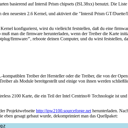
ten basierend auf Intersil Prism chipsets (ISL38xx) benutzt. Die Liste m
 den neuesten 2.6 Kernel, und aktiviert die "Intersil Prism GT/Duett
ernel konfigurierst, wirst du vielleicht feststellen, daß du eine firmw
uß man die firmware herunterladen, wenn der Treiber die Karte initial
lug/firmware/", reboote deinen Computer, und du wirst feststellen, da
kompatiblen Treiber der Hersteller oder die Treiber, die von der Ope
Treiber als Module bereitgestellt und einige von ihnen werden schließl
ireless 2100 Karte, die ein Teil der Intel Centrino® Technologie ist und a
der Projektwebseite
http://ipw2100.sourceforge.net
herunterladen. Nach
ie eben gesagt gebaut wurde, dekomprimiert man das Quellpaket: