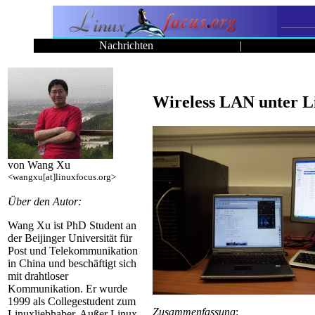
Nachrichten
|
Wireless LAN unter L
von Wang Xu
<wangxu[at]linuxfocus.org>
Über den Autor:
Wang Xu ist PhD Student an
der Beijinger Universität für
Post und Telekommunikation
in China und beschäftigt sich
mit drahtloser
Kommunikation. Er wurde
1999 als Collegestudent zum
Zusammenfassung
:
Linuxliebhaber. Außer Linux