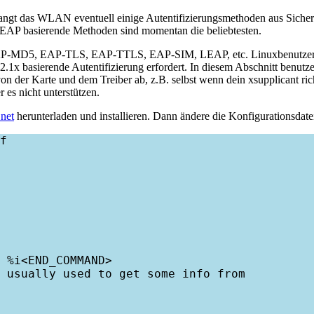
angt das WLAN eventuell einige Autentifizierungsmethoden aus Sicher
AP basierende Methoden sind momentan die beliebtesten.
.B. EAP-MD5, EAP-TLS, EAP-TTLS, EAP-SIM, LEAP, etc. Linuxbenutz
2.1x basierende Autentifizierung erfordert. In diesem Abschnitt benut
t von der Karte und dem Treiber ab, z.B. selbst wenn dein xsupplicant ric
 es nicht unterstützen.
.net
herunterladen und installieren. Dann ändere die Konfigurationsdatei,
f

 %i<END_COMMAND>

 usually used to get some info from
