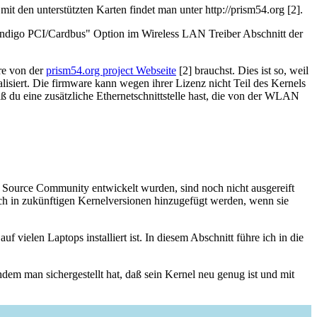
it den unterstützten Karten findet man unter http://prism54.org [2].
e/Indigo PCI/Cardbus" Option im Wireless LAN Treiber Abschnitt der
are von der
prism54.org project Webseite
[2] brauchst. Dies ist so, weil
isiert. Die firmware kann wegen ihrer Lizenz nicht Teil des Kernels
ß du eine zusätzliche Ethernetschnittstelle hast, die von der WLAN
n Source Community entwickelt wurden, sind noch nicht ausgereift
ich in zukünftigen Kernelversionen hinzugefügt werden, wenn sie
uf vielen Laptops installiert ist. In diesem Abschnitt führe ich in die
dem man sichergestellt hat, daß sein Kernel neu genug ist und mit