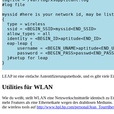
#log file

myssid #here is your network id, may be list
{

  type = wireless

  ssid = <BEGIN_SSID>myssid<END_SSID>

  allow_types = all

  identity = <BEGIN_ID>aptitude<END_ID>

  eap-leap {

      username = <BEGIN_UNAME>aptitude<END_U
      password = <BEGIN_PASS>passwd<END_PASS
  }#setup for leap

}

LEAP ist eine einfache Autentifizierungsmethode, und es gibt viele E
Utilities für WLAN
Wie du weißt, stellt WLAN eine Netzwerkschnittstelle identisch zu Et
mehr Features als eine Ethernetkarte wegen des drahtlosen Medium
die wireless tools auf
http://www.hpl.hp.com/personal/Jean_Tourrilhe