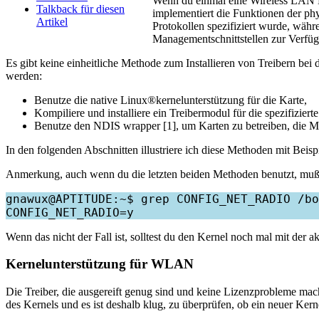
Wenn du einmal eine Wireless LAN Kar
Talkback für diesen
implementiert die Funktionen der ph
Artikel
Protokollen spezifiziert wurde, währ
Managementschnittstellen zur Verfügu
Es gibt keine einheitliche Methode zum Installieren von Treibern be
werden:
Benutze die native Linux®kernelunterstützung für die Karte,
Kompiliere und installiere ein Treibermodul für die spezifizierte
Benutze den NDIS wrapper [1], um Karten zu betreiben, die 
In den folgenden Abschnitten illustriere ich diese Methoden mit Beisp
Anmerkung, auch wenn du die letzten beiden Methoden benutzt, mußt du
gnawux@APTITUDE:~$ grep CONFIG_NET_RADIO /bo
Wenn das nicht der Fall ist, solltest du den Kernel noch mal mit der
Kernelunterstützung für WLAN
Die Treiber, die ausgereift genug sind und keine Lizenzprobleme ma
des Kernels und es ist deshalb klug, zu überprüfen, ob ein neuer Kernel