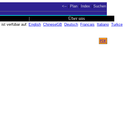
<--
Plan
Index
Suchen
|
|
|
|
Über uns
ist verfübar auf:
English
ChineseGB
Deutsch
Francais
Italiano
Turkce
PDF