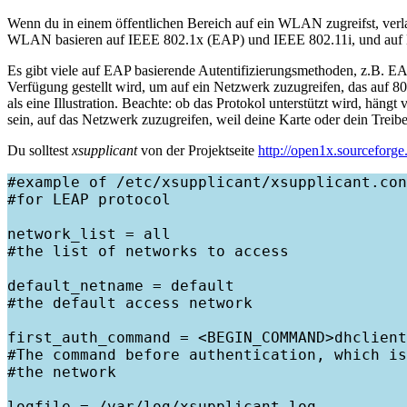
Wenn du in einem öffentlichen Bereich auf ein WLAN zugreifst, verl
WLAN basieren auf IEEE 802.1x (EAP) und IEEE 802.11i, und auf E
Es gibt viele auf EAP basierende Autentifizierungsmethoden, z
Verfügung gestellt wird, um auf ein Netzwerk zuzugreifen, das auf 80
als eine Illustration. Beachte: ob das Protokol unterstützt wird, häng
sein, auf das Netzwerk zuzugreifen, weil deine Karte oder dein Treiber
Du solltest
xsupplicant
von der Projektseite
http://open1x.sourceforge
#example of /etc/xsupplicant/xsupplicant.con
#for LEAP protocol

network_list = all

#the list of networks to access

default_netname = default

#the default access network

first_auth_command = <BEGIN_COMMAND>dhclient
#The command before authentication, which is
#the network

logfile = /var/log/xsupplicant.log
