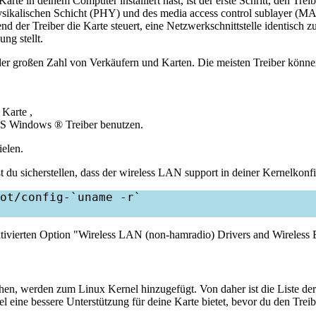
te in deinem Computer installiert hast, ist der erste Schritt, den Tr
ysikalischen Schicht (PHY) und des media access control sublayer (M
end der Treiber die Karte steuert, eine Netzwerkschnittstelle identisch
ng stellt.
i der großen Zahl von Verkäufern und Karten. Die meisten Treiber kön
 Karte ,
MS Windows ® Treiber benutzen.
ielen.
 sicherstellen, dass der wireless LAN support in deiner Kernelkonfigu
ot/config-`uname -r`

 aktivierten Option "Wireless LAN (non-hamradio) Drivers and Wireless
chen, werden zum Linux Kernel hinzugefügt. Von daher ist die Liste d
 eine bessere Unterstützung für deine Karte bietet, bevor du den Treiber