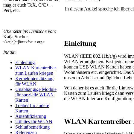
mag er auch TeX, C/C++,
In diesem Artikel spreche ich über 
Perl, etc.
Übersetzt ins Deutsche von:
Katja Socher
Einleitung
<katja[at]linuxfocus.org>
Inhalt
:
WLAN (IEEE 802.11b/a/g) wird immer
WLAN ermöglichen. Fast jeder neu
Einleitung
können USB WLAN Karten haben oder
WLAN Kartentreiber
Wohnhäusern etc. eingerichtet. Das 
zum Laufen kriegen
unserem Arbeits- und täglichen Leben
Kernelunterstützung
für WLAN
Von daher ist es auch für die Linuxwe
Unabhängige Module
Karten zum Laufen kriegt; dann vers
für spezielle WLAN
die WLAN Interface Konfiguration; s
Karten
Treiber für andere
Karten
Autentifizierung
WLAN Kartentreiber 
Utilities für WLAN
Schlußbemerkung
Referenzen