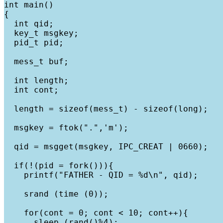
int main()

{

  int qid;

  key_t msgkey;

  pid_t pid;

  mess_t buf;

  int length;

  int cont;

  length = sizeof(mess_t) - sizeof(long);

  msgkey = ftok(".",'m');

  qid = msgget(msgkey, IPC_CREAT | 0660);

  if(!(pid = fork())){

    printf("FATHER - QID = %d\n", qid);

    srand (time (0));

    for(cont = 0; cont < 10; cont++){

      sleep (rand()%4);
