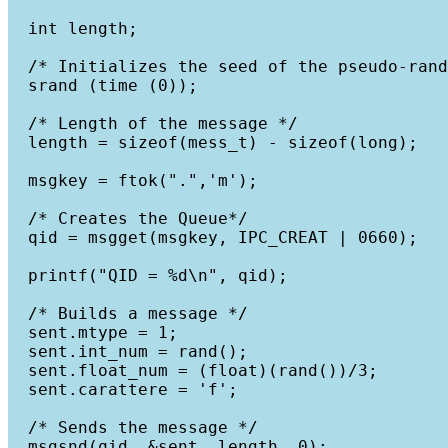
  int length;

  /* Initializes the seed of the pseudo-rand
  srand (time (0));

  /* Length of the message */

  length = sizeof(mess_t) - sizeof(long);

  msgkey = ftok(".",'m');

  /* Creates the Queue*/

  qid = msgget(msgkey, IPC_CREAT | 0660);

  printf("QID = %d\n", qid);

  /* Builds a message */

  sent.mtype = 1;

  sent.int_num = rand();

  sent.float_num = (float)(rand())/3;

  sent.carattere = 'f';

  /* Sends the message */

  msgsnd(qid, &sent, length, 0);
