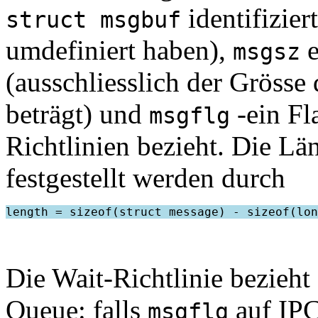
identifizier
struct msgbuf
umdefiniert haben),
e
msgsz
(ausschliesslich der Grösse
beträgt) und
-ein Fl
msgflg
Richtlinien bezieht. Die L
festgestellt werden durch
Die Wait-Richtlinie bezieht 
Queue: falls
auf IPC
msgflg