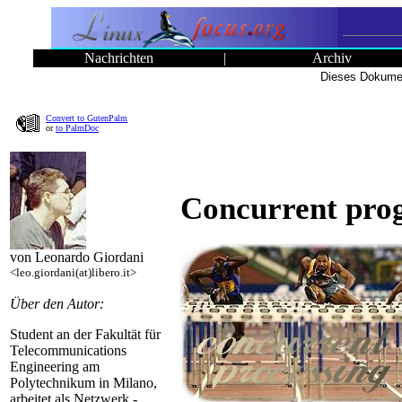
Nachrichten
|
Archiv
Dieses Dokumen
Convert to GutenPalm
or
to PalmDoc
Concurrent pro
von Leonardo Giordani
<leo.giordani(at)libero.it>
Über den Autor:
Student an der Fakultät für
Telecommunications
Engineering am
Polytechnikum in Milano,
arbeitet als Netzwerk -