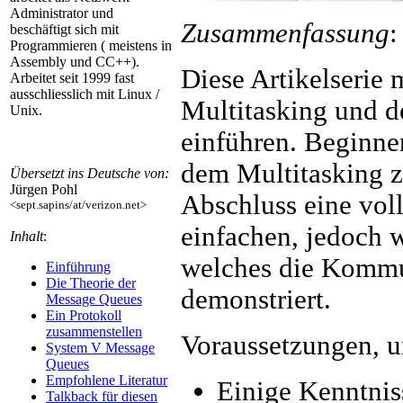
Administrator und
Zusammenfassung
:
beschäftigt sich mit
Programmieren ( meistens in
Assembly und CC++).
Diese Artikelserie
Arbeitet seit 1999 fast
ausschliesslich mit Linux /
Multitasking und d
Unix.
einführen. Beginne
dem Multitasking z
Übersetzt ins Deutsche von:
Jürgen Pohl
Abschluss eine vol
<sept.sapins/at/verizon.net>
einfachen, jedoch 
Inhalt
:
welches die Kommu
Einführung
Die Theorie der
demonstriert.
Message Queues
Ein Protokoll
zusammenstellen
Voraussetzungen, u
System V Message
Queues
Empfohlene Literatur
Einige Kenntnis
Talkback für diesen