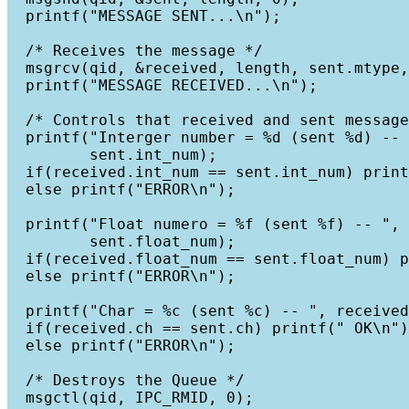
  printf("MESSAGE SENT...\n");

  /* Receives the message */

  msgrcv(qid, &received, length, sent.mtype,
  printf("MESSAGE RECEIVED...\n");

  /* Controls that received and sent message
  printf("Interger number = %d (sent %d) -- 
         sent.int_num);

  if(received.int_num == sent.int_num) print
  else printf("ERROR\n");

  printf("Float numero = %f (sent %f) -- ", 
         sent.float_num);

  if(received.float_num == sent.float_num) p
  else printf("ERROR\n");

  printf("Char = %c (sent %c) -- ", received
  if(received.ch == sent.ch) printf(" OK\n")
  else printf("ERROR\n");

  /* Destroys the Queue */

  msgctl(qid, IPC_RMID, 0);
