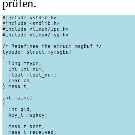
prüfen.
#include <stdio.h>

#include <stdlib.h>

#include <linux/ipc.h>

#include <linux/msg.h>

/* Redefines the struct msgbuf */

typedef struct mymsgbuf

{

  long mtype;

  int int_num;

  float float_num;

  char ch;

} mess_t;

int main()

{

  int qid;

  key_t msgkey;

  mess_t sent;

  mess_t received;
