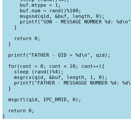
      buf.mtype = 1;

      buf.num = rand()%100;

      msgsnd(qid, &buf, length, 0);

      printf("SON - MESSAGE NUMBER %d: %d\n"
    }

    return 0;

  }

  printf("FATHER - QID = %d\n", qid);

  for(cont = 0; cont < 10; cont++){

    sleep (rand()%4);

    msgrcv(qid, &buf, length, 1, 0);

    printf("FATHER - MESSAGGE NUMBER %d: %d\
  }

  msgctl(qid, IPC_RMID, 0);

  return 0;
