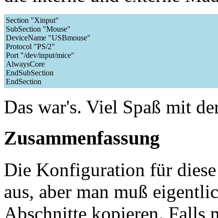
Section "Xinput"
SubSection "Mouse"
DeviceName "USBmouse"
Protocol "PS/2"
Port "/dev/input/mice"
AlwaysCore
EndSubSection
EndSection
Das war's. Viel Spaß mit d
Zusammenfassung
Die Konfiguration für dies
aus, aber man muß eigentlic
Abschnitte kopieren. Falls