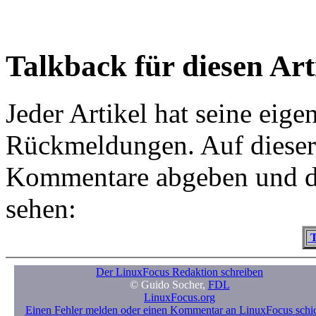
Talkback für diesen Art
Jeder Artikel hat seine eig
Rückmeldungen. Auf dieser 
Kommentare abgeben und d
sehen:
T
Der LinuxFocus Redaktion schreiben
© Guido Socher,
FDL
LinuxFocus.org
Einen Fehler melden oder einen Kommentar an LinuxFocus schi