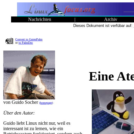
Nachrichten
|
Archiv
Dieses Dokument ist verfübar auf:
Convert to GutenPalm
or
to PalmDoc
Eine At
von Guido Socher
(homepage)
Über den Autor:
Guido liebt Linux nicht nur, weil es
interessant ist zu lernen, wie ein
Betriebssystem funktioniert, sondern auch