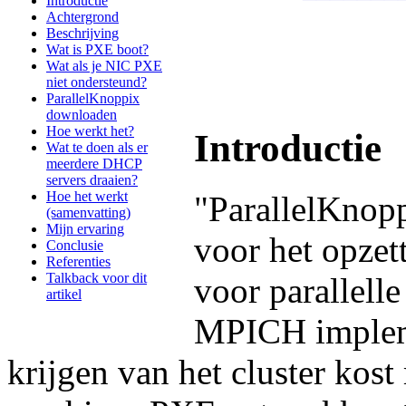
Introductie
Achtergrond
Beschrijving
Wat is PXE boot?
Wat als je NIC PXE
niet ondersteund?
ParallelKnoppix
downloaden
Hoe werkt het?
Introductie
Wat te doen als er
meerdere DHCP
servers draaien?
Hoe het werkt
"ParallelKnopp
(samenvatting)
Mijn ervaring
voor het opzet
Conclusie
Referenties
Talkback voor dit
voor parallel
artikel
MPICH implem
krijgen van het cluster kos