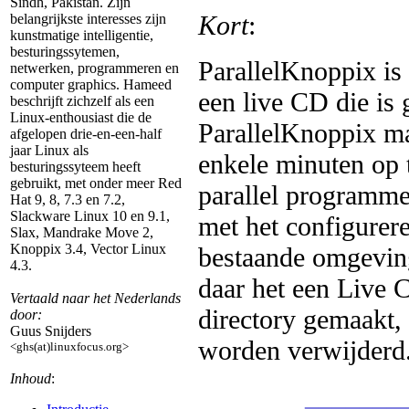
Sindh, Pakistan. Zijn
Kort
:
belangrijkste interesses zijn
kunstmatige intelligentie,
besturingssytemen,
ParallelKnoppix is
netwerken, programmeren en
computer graphics. Hameed
een live CD die is 
beschrijft zichzelf als een
Linux-enthousiast die de
ParallelKnoppix ma
afgelopen drie-en-een-half
jaar Linux als
enkele minuten op t
besturingssyteem heeft
gebruikt, met onder meer Red
parallel programme
Hat 9, 8, 7.3 en 7.2,
Slackware Linux 10 en 9.1,
met het configure
Slax, Mandrake Move 2,
Knoppix 3.4, Vector Linux
bestaande omgeving
4.3.
daar het een Live 
Vertaald naar het Nederlands
directory gemaakt,
door:
Guus Snijders
worden verwijderd
<ghs(at)linuxfocus.org>
Inhoud
:
_______