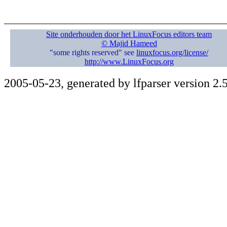
Site onderhouden door het LinuxFocus editors team
© Majid Hameed
"some rights reserved" see
linuxfocus.org/license/
http://www.LinuxFocus.org
2005-05-23, generated by lfparser version 2.