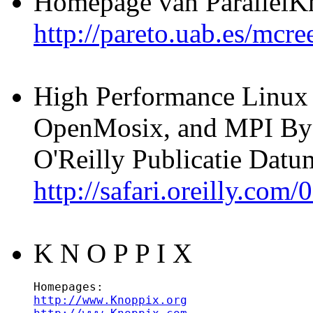
Homepage van ParallelK
http://pareto.uab.es/mcre
High Performance Linux
OpenMosix, and MPI By J
O'Reilly Publicatie Dat
http://safari.oreilly.co
K N O P P I X
http://www.Knoppix.org