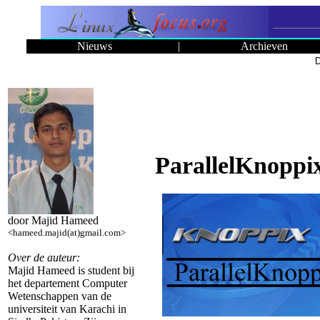
Nieuws
|
Archieven
D
ParallelKnoppi
door Majid Hameed
<hameed.majid(at)gmail.com>
Over de auteur:
Majid Hameed is student bij
het departement Computer
Wetenschappen van de
universiteit van Karachi in