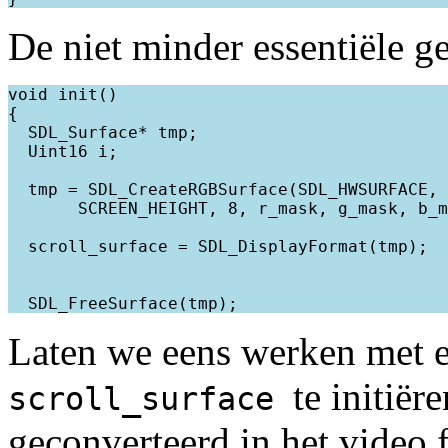
De niet minder essentiële g
void init()

{

  SDL_Surface* tmp;

  Uint16 i;

  tmp = SDL_CreateRGBSurface(SDL_HWSURFACE, 
       SCREEN_HEIGHT, 8, r_mask, g_mask, b_m
  scroll_surface = SDL_DisplayFormat(tmp);

Laten we eens werken met 
te initiër
scroll_surface
geconverteerd in het video 