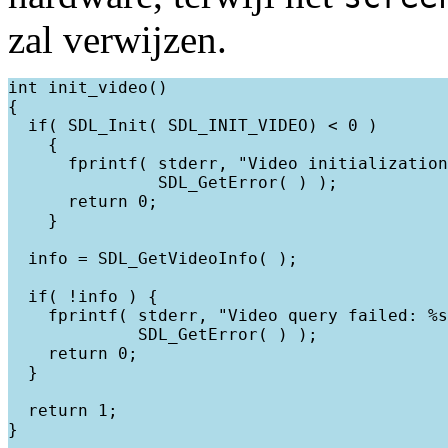
zal verwijzen.
int init_video()

{

  if( SDL_Init( SDL_INIT_VIDEO) < 0 )

    {

      fprintf( stderr, "Video initialization
               SDL_GetError( ) );

      return 0;

    }

  info = SDL_GetVideoInfo( );

  if( !info ) {

    fprintf( stderr, "Video query failed: %s
             SDL_GetError( ) );

    return 0;

  }

  return 1;

}
