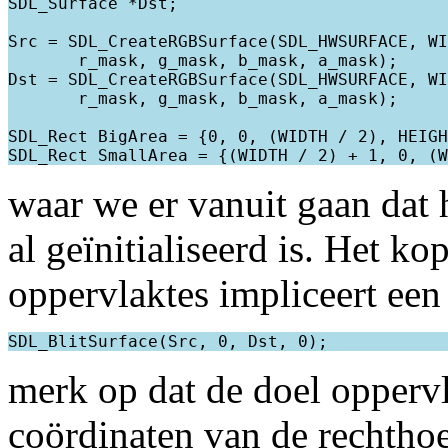
SDL_Surface *Dst;

Src = SDL_CreateRGBSurface(SDL_HWSURFACE, WI
       r_mask, g_mask, b_mask, a_mask);

Dst = SDL_CreateRGBSurface(SDL_HWSURFACE, WI
       r_mask, g_mask, b_mask, a_mask);

SDL_Rect BigArea = {0, 0, (WIDTH / 2), HEIGH
waar we er vanuit gaan dat 
al geïnitialiseerd is. Het k
oppervlaktes impliceert ee
merk op dat de doel oppervl
coördinaten van de rechtho