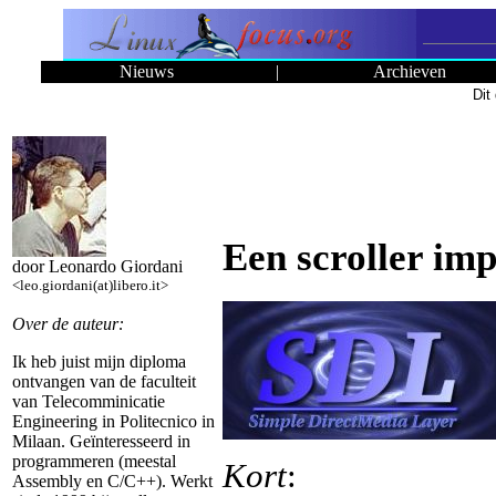
Nieuws
|
Archieven
Dit
Een scroller im
door Leonardo Giordani
<leo.giordani(at)libero.it>
Over de auteur:
Ik heb juist mijn diploma
ontvangen van de faculteit
van Telecomminicatie
Engineering in Politecnico in
Milaan. Geïnteresseerd in
programmeren (meestal
Kort
:
Assembly en C/C++). Werkt