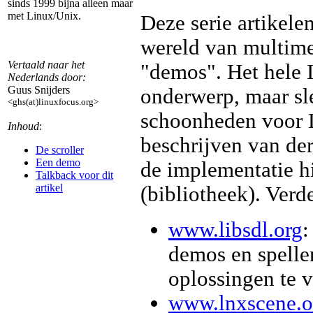
sinds 1999 bijna alleen maar
met Linux/Unix.
Deze serie artikele
wereld van multime
Vertaald naar het
"demos". Het hele I
Nederlands door:
Guus Snijders
onderwerp, maar sl
<ghs(at)linuxfocus.org>
schoonheden voor L
Inhoud
:
beschrijven van der
De scroller
Een demo
de implementatie h
Talkback voor dit
artikel
(bibliotheek). Ver
www.libsdl.org
:
demos en spelle
oplossingen te 
www.lnxscene.o