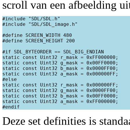
scroll van een afbeelding ui
#include "SDL/SDL.h"

#include "SDL/SDL_image.h"

#define SCREEN_WIDTH 480

#define SCREEN_HEIGHT 200

#if SDL_BYTEORDER == SDL_BIG_ENDIAN

static const Uint32 r_mask = 0xFF000000;

static const Uint32 g_mask = 0x00FF0000;

static const Uint32 b_mask = 0x0000FF00;

static const Uint32 a_mask = 0x000000FF;

#else

static const Uint32 r_mask = 0x000000FF;

static const Uint32 g_mask = 0x0000FF00;

static const Uint32 b_mask = 0x00FF0000;

static const Uint32 a_mask = 0xFF000000;

Deze set definities is stand