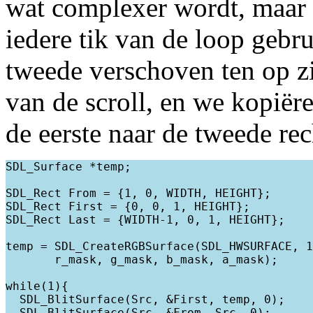
wat complexer wordt, maar h
iedere tik van de loop gebr
tweede verschoven ten op zic
van de scroll, en we kopiër
de eerste naar de tweede re
SDL_Surface *temp;

SDL_Rect From = {1, 0, WIDTH, HEIGHT};

SDL_Rect First = {0, 0, 1, HEIGHT};

SDL_Rect Last = {WIDTH-1, 0, 1, HEIGHT};

temp = SDL_CreateRGBSurface(SDL_HWSURFACE, 1
       r_mask, g_mask, b_mask, a_mask);

while(1){

  SDL_BlitSurface(Src, &First, temp, 0);

  SDL_BlitSurface(Src, &From, Src, 0);
