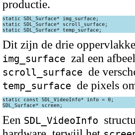
productie.
static SDL_Surface* img_surface;

static SDL_Surface* scroll_surface;

Dit zijn de drie oppervlakk
zal een afbee
img_surface
de versch
scroll_surface
de pixels om
temp_surface
static const SDL_VideoInfo* info = 0;

Een
struct
SDL_VideoInfo
hardware, terwijl het
scre