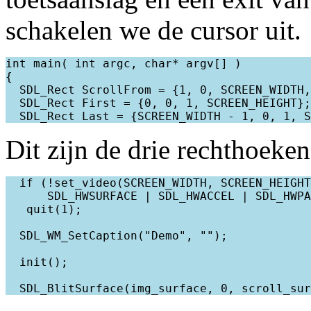
schakelen we de cursor uit.
int main( int argc, char* argv[] )

{

  SDL_Rect ScrollFrom = {1, 0, SCREEN_WIDTH,
  SDL_Rect First = {0, 0, 1, SCREEN_HEIGHT};

Dit zijn de drie rechthoeken
  if (!set_video(SCREEN_WIDTH, SCREEN_HEIGHT
      SDL_HWSURFACE | SDL_HWACCEL | SDL_HWPA
   quit(1);

  SDL_WM_SetCaption("Demo", "");

  init();
