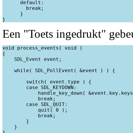
      default:

        break;

      }

Een "Toets ingedrukt" gebeu
void process_events( void )

{

    SDL_Event event;

    while( SDL_PollEvent( &event ) ) {

        switch( event.type ) {

        case SDL_KEYDOWN:

            handle_key_down( &event.key.keys
            break;

        case SDL_QUIT:

            quit( 0 );

            break;

        }

    }
