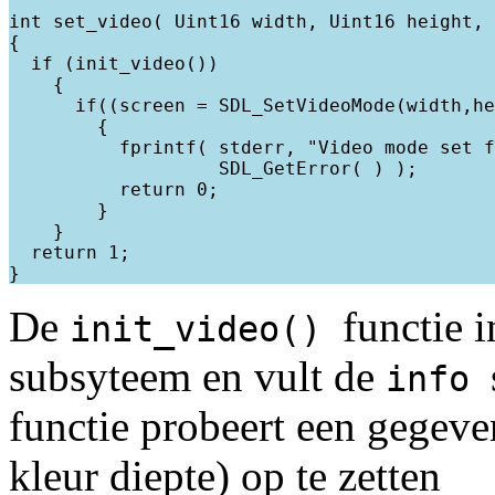
int set_video( Uint16 width, Uint16 height, 
{

  if (init_video())

    {

      if((screen = SDL_SetVideoMode(width,he
        {

          fprintf( stderr, "Video mode set f
                   SDL_GetError( ) );

          return 0;

        }

    }

  return 1;

De
functie i
init_video()
subsyteem en vult de
info
functie probeert een gegev
kleur diepte) op te zetten