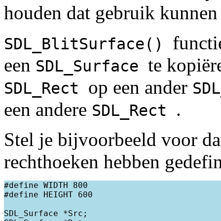
houden dat gebruik kunnen
functi
SDL_BlitSurface()
een
te kopiër
SDL_Surface
op een ander
SDL_Rect
SD
een andere
.
SDL_Rect
Stel je bijvoorbeeld voor d
rechthoeken hebben gedefini
#define WIDTH 800

#define HEIGHT 600

SDL_Surface *Src;
