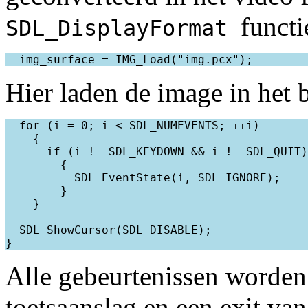
functi
SDL_DisplayFormat
Hier laden de image in het 
  for (i = 0; i < SDL_NUMEVENTS; ++i)

    {

      if (i != SDL_KEYDOWN && i != SDL_QUIT)

        {

          SDL_EventState(i, SDL_IGNORE);

        }

    }

  SDL_ShowCursor(SDL_DISABLE);

Alle gebeurtenissen worden
toetsaanslag en een exit va