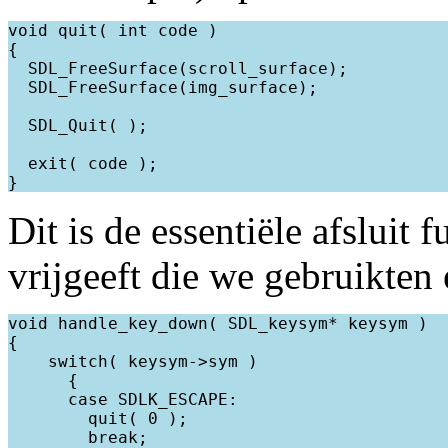
void quit( int code )

{

  SDL_FreeSurface(scroll_surface);

  SDL_FreeSurface(img_surface);

  SDL_Quit( );

  exit( code );

Dit is de essentiële afsluit 
vrijgeeft die we gebruikten
void handle_key_down( SDL_keysym* keysym )

{

    switch( keysym->sym )

      {

      case SDLK_ESCAPE:

        quit( 0 );

        break;
