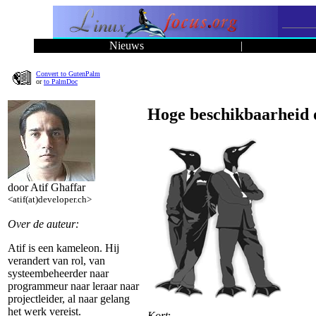
Nieuws
|
Convert to GutenPalm
or
to PalmDoc
Hoge beschikbaarheid 
door Atif Ghaffar
<atif(at)developer.ch>
Over de auteur:
Atif is een kameleon. Hij
verandert van rol, van
systeembeheerder naar
programmeur naar leraar naar
projectleider, al naar gelang
het werk vereist.
Kort
: