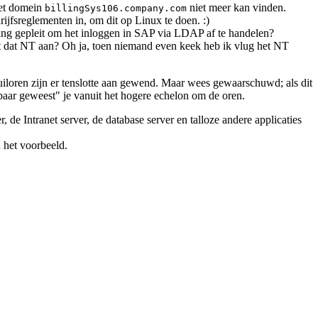
het domein
niet meer kan vinden.
billingSys106.company.com
jfsreglementen in, om dit op Linux te doen. :)
ang gepleit om het inloggen in SAP via LDAP af te handelen?
t dat NT aan? Oh ja, toen niemand even keek heb ik vlug het NT
iloren zijn er tenslotte aan gewend. Maar wees gewaarschuwd; als dit
aar geweest" je vanuit het hogere echelon om de oren.
de Intranet server, de database server en talloze andere applicaties
n het voorbeeld.