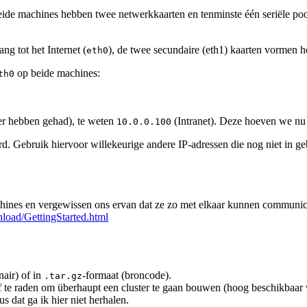
ide machines hebben twee netwerkkaarten en tenminste één seriële poo
g tot het Internet (
), de twee secundaire (eth1) kaarten vormen h
eth0
op beide machines:
th0
er hebben gehad), te weten
(Intranet). Deze hoeven we nu 
10.0.0.100
 Gebruik hiervoor willekeurige andere IP-adressen die nog niet in ge
chines en vergewissen ons ervan dat ze zo met elkaar kunnen communice
load/GettingStarted.html
nair) of in
-formaat (broncode).
.tar.gz
t af te raden om überhaupt een cluster te gaan bouwen (hoog beschikbaar
us dat ga ik hier niet herhalen.