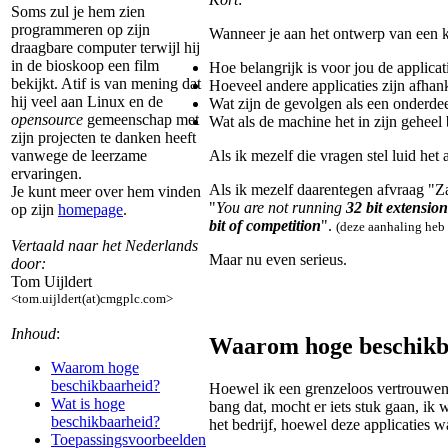
Soms zul je hem zien
programmeren op zijn
Wanneer je aan het ontwerp van een kri
draagbare computer terwijl hij
in de bioskoop een film
Hoe belangrijk is voor jou de applicat
bekijkt. Atif is van mening dat
Hoeveel andere applicaties zijn afha
hij veel aan Linux en de
Wat zijn de gevolgen als een onderdee
opensource
gemeenschap met
Wat als de machine het in zijn geheel
zijn projecten te danken heeft
Als ik mezelf die vragen stel luid he
vanwege de leerzame
ervaringen.
Als ik mezelf daarentegen afvraag "Za
Je kunt meer over hem vinden
"
You are not running
32 bit extension
op zijn
homepage
.
bit of competition
".
(deze aanhaling heb 
Vertaald naar het Nederlands
Maar nu even serieus.
door:
Tom Uijldert
<tom.uijldert(at)cmgplc.com>
Inhoud
:
Waarom hoge beschikb
Waarom hoge
beschikbaarheid?
Hoewel ik een grenzeloos vertrouwen h
Wat is hoge
bang dat, mocht er iets stuk gaan, ik 
beschikbaarheid?
het bedrijf, hoewel deze applicaties w
Toepassingsvoorbeelden