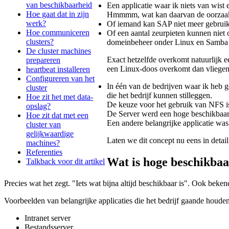
van beschikbaarheid
Een applicatie waar ik niets van wist
Hoe gaat dat in zijn
Hmmmm, wat kan daarvan de oorzaak zi
werk?
Of iemand kan SAP niet meer gebruike
Hoe communiceren
Of een aantal zeurpieten kunnen niet
clusters?
domeinbeheer onder Linux en Samba g
De cluster machines
Exact hetzelfde overkomt natuurlijk 
prepareren
een Linux-doos overkomt dan vliegen 
heartbeat installeren
Configureren van het
In één van de bedrijven waar ik heb ge
cluster
die het bedrijf kunnen stilleggen.
Hoe zit het met data-
De keuze voor het gebruik van NFS is 
opslag?
De Server werd een hoge beschikbaarh
Hoe zit dat met een
Een andere belangrijke applicatie wa
cluster van
gelijkwaardige
Laten we dit concept nu eens in detai
machines?
Referenties
Wat is hoge beschikba
Talkback voor dit artikel
Precies wat het zegt. "Iets wat bijna altijd beschikbaar is". Ook beken
Voorbeelden van belangrijke applicaties die het bedrijf gaande houden
Intranet server
Bestandsserver