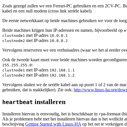
Zoals gezegd zullen we een Ferrari-PC gebruiken en een 2CV-PC. Be
kabel en een null modem (cross link seriële kabel).
De eerste netwerkkaart op beide machines gebruiken we voor de toegan
Beide machines krijgen hun IP-adressen en namen, bijvoorbeeld op
e
met IP-adres
clustnode1
10.0.0.1
met IP-adres
clustnode2
10.0.0.2
Vervolgens reserveren we een verhuisadres (waar we het al eerder ov
Ook de tweede kaart moet voor beide machines worden geconfigureerd.
:
255.255.255.0
met IP-adres
clustnode1
192.168.1.1
met IP-adres
clustnode2
192.168.1.2
Vervolgens sluiten we de seriële kabel aan op poort 1 of 2 van de ma
gebruiken, dat is makkelijker). Zie ook:
http://www.linux-ha.org/down
installeren
heartbeat
Installeren hiervan is eenvoudig, het is beschikbaar in
-formaat (bi
rpm
Als je problemen hebt met het installeren hiervan dan is het wellich
beschrijving
Getting Started with Linux-HA
op het net te verkrijgen d