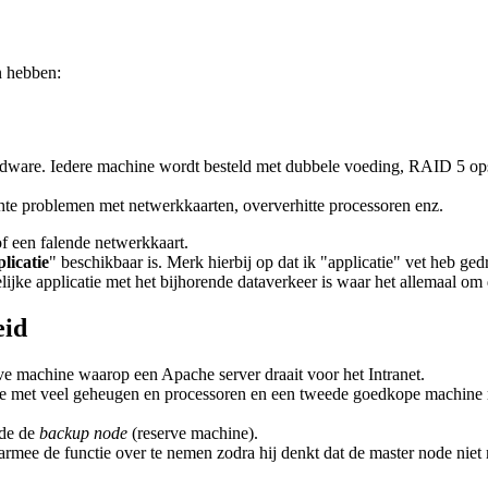
n hebben:
ardware. Iedere machine wordt besteld met dubbele voeding, RAID 5 op
hte problemen met netwerkkaarten, oververhitte processoren enz.
of een falende netwerkkaart.
licatie
" beschikbaar is. Merk hierbij op dat ik "applicatie" vet heb ged
lijke applicatie met het bijhorende dataverkeer is waar het allemaal om
eid
ve machine waarop een Apache server draait voor het Intranet.
ne met veel geheugen en processoren en een tweede goedkope machine m
ede de
backup node
(reserve machine).
armee de functie over te nemen zodra hij denkt dat de master node niet