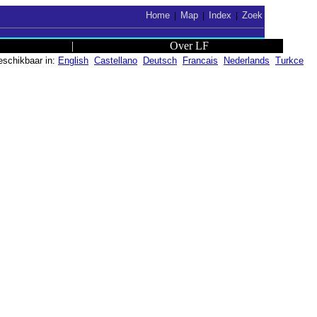
Home
Map
Index
Zoek
|
|
|
|
Over LF
eschikbaar in:
English
Castellano
Deutsch
Francais
Nederlands
Turkce