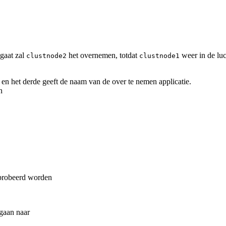
 gaat zal
het overnemen, totdat
weer in de lu
clustnode2
clustnode1
n het derde geeft de naam van de over te nemen applicatie.
n
eprobeerd worden
 gaan naar