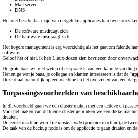
Mail server
DNS
Het niet beschikbaar zijn van dergelijke applicaties kan twee oorzake
De software misdraagt zich
De hardware misdraagt zich
Het hogere management is erg voorzichtig als het gaat om falende h
software.
Geloof het of niet, ik heb Linux-dozen zien bevriezen door onverwac
De grote baas wil niet weten of er sprake is van een kapotte voeding 
Het enige wat je baas, je collegae en klanten interesseert is dat de "
app
Deze draait natuurlijk op een machine en het overzetten van een derge
Toepassingsvoorbeelden van beschikbaarh
In dit voorbeeld gaan we een cluster maken met een actieve en passie
Voor het maken van dit kleine cluster gebruiken we een dikke machi
draaien.
De eerste machine wordt de
master node
(primaire machine), de twe
De taak van de backup node is om de applicatie te gaan draaien en da