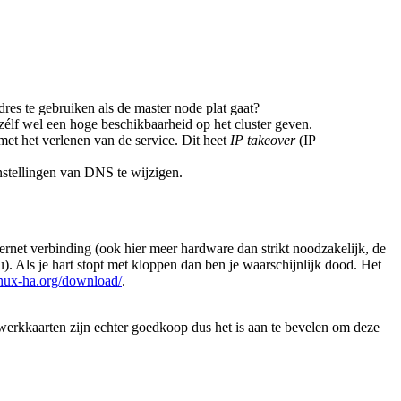
res te gebruiken als de master node plat gaat?
zélf wel een hoge beschikbaarheid op het cluster geven.
met het verlenen van de service. Dit heet
IP takeover
(IP
instellingen van DNS te wijzigen.
ernet verbinding (ook hier meer hardware dan strikt noodzakelijk, de
u). Als je hart stopt met kloppen dan ben je waarschijnlijk dood. Het
inux-ha.org/download/
.
werkkaarten zijn echter goedkoop dus het is aan te bevelen om deze