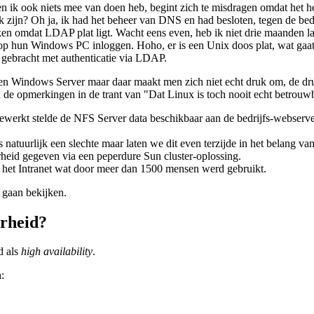
 en ik ook niets mee van doen heb, begint zich te misdragen omdat het 
jn? Oh ja, ik had het beheer van DNS en had besloten, tegen de bedri
n omdat LDAP plat ligt. Wacht eens even, heb ik niet drie maanden l
 op hun Windows PC inloggen. Hoho, er is een Unix doos plat, wat gaa
ebracht met authenticatie via LDAP.
een Windows Server maar daar maakt men zich niet echt druk om, de dru
de opmerkingen in de trant van "Dat Linux is toch nooit echt betrouwb
werkt stelde de NFS Server data beschikbaar aan de bedrijfs-webserver, 
natuurlijk een slechte maar laten we dit even terzijde in het belang va
eid gegeven via een peperdure Sun cluster-oplossing.
s het Intranet wat door meer dan 1500 mensen werd gebruikt.
l gaan bekijken.
arheid?
d als
high availability
.
: