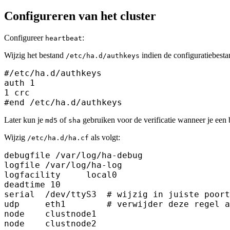
Configureren van het cluster
Configureer
:
heartbeat
Wijzig het bestand
indien de configuratiebest
/etc/ha.d/authkeys
#/etc/ha.d/authkeys

auth 1

1 crc

Later kun je
of
gebruiken voor de verificatie wanneer je een
md5
sha
Wijzig
als volgt:
/etc/ha.d/ha.cf
debugfile /var/log/ha-debug

logfile /var/log/ha-log

logfacility     local0

deadtime 10

serial  /dev/ttyS3  # wijzig in juiste poort
udp     eth1        # verwijder deze regel a
node    clustnode1
