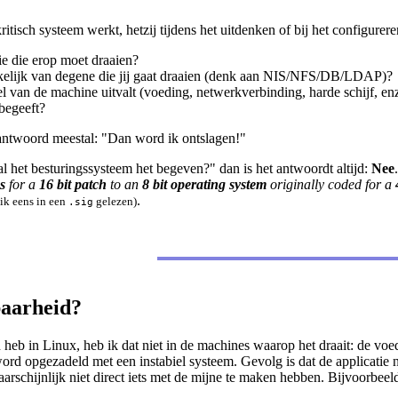
tisch systeem werkt, hetzij tijdens het uitdenken of bij het configurer
ie die erop moet draaien?
nkelijk van degene die jij gaat draaien (denk aan NIS/NFS/DB/LDAP)?
l van de machine uitvalt (voeding, netwerkverbinding, harde schijf, enz
 begeeft?
t antwoord meestal: "Dan word ik ontslagen!"
l het besturingssysteem het begeven?" dan is het antwoordt altijd:
Nee
.
s
for a
16 bit patch
to an
8 bit operating system
originally coded for a
.
ik eens in een
gelezen)
.sig
aarheid?
eb in Linux, heb ik dat niet in de machines waarop het draait: de voed
word opgezadeld met een instabiel systeem. Gevolg is dat de applicatie 
aarschijnlijk niet direct iets met de mijne te maken hebben. Bijvoorbeel