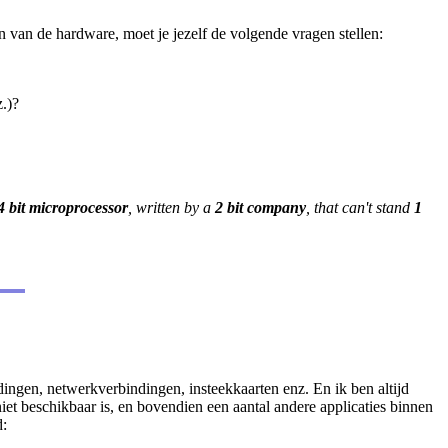
en van de hardware, moet je jezelf de volgende vragen stellen:
.)?
4 bit microprocessor
, written by a
2 bit company
, that can't stand
1
ingen, netwerkverbindingen, insteekkaarten enz. En ik ben altijd
niet beschikbaar is, en bovendien een aantal andere applicaties binnen
d: