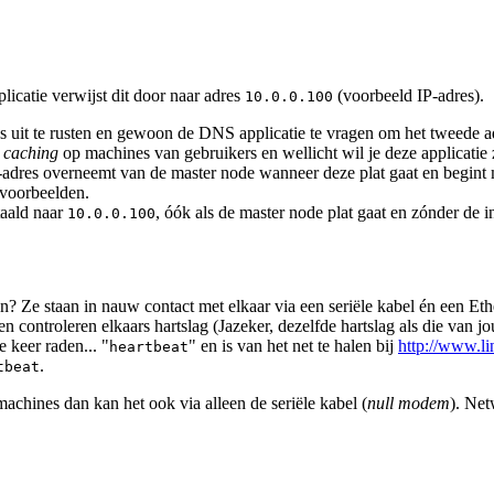
icatie verwijst dit door naar adres
(voorbeeld IP-adres).
10.0.0.100
 uit te rusten en gewoon de DNS applicatie te vragen om het tweede ad
S
caching
op machines van gebruikers en wellicht wil je deze applicatie 
P-adres overneemt van de master node wanneer deze plat gaat en begint 
 voorbeelden.
taald naar
, óók als de master node plat gaat en zónder de 
10.0.0.100
n? Ze staan in nauw contact met elkaar via een seriële kabel én een Eth
controleren elkaars hartslag (Jazeker, dezelfde hartslag als die van jo
 keer raden... "
" en is van het net te halen bij
http://www.l
heartbeat
.
tbeat
achines dan kan het ook via alleen de seriële kabel (
null modem
). Net