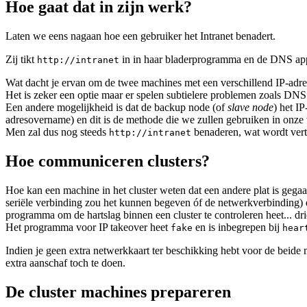
Hoe gaat dat in zijn werk?
Laten we eens nagaan hoe een gebruiker het Intranet benadert.
Zij tikt
in in haar bladerprogramma en de DNS appl
http://intranet
Wat dacht je ervan om de twee machines met een verschillend IP-adres
Het is zeker een optie maar er spelen subtielere problemen zoals DN
Een andere mogelijkheid is dat de backup node (of
slave node
) het I
adresovername) en dit is de methode die we zullen gebruiken in onze
Men zal dus nog steeds
benaderen, wat wordt ver
http://intranet
Hoe communiceren clusters?
Hoe kan een machine in het cluster weten dat een andere plat is gegaa
seriële verbinding zou het kunnen begeven óf de netwerkverbinding) en 
programma om de hartslag binnen een cluster te controleren heet... drie
Het programma voor IP takeover heet
en is inbegrepen bij
fake
hear
Indien je geen extra netwerkkaart ter beschikking hebt voor de beide m
extra aanschaf toch te doen.
De cluster machines prepareren