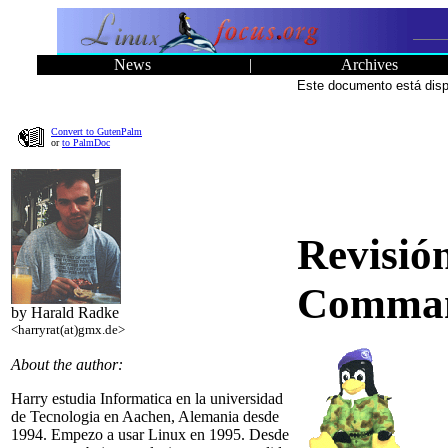
News
|
Archives
Este documento está disp
Convert to GutenPalm
or
to PalmDoc
Revisió
Comma
by Harald Radke
<harryrat(at)gmx.de>
About the author:
Harry estudia Informatica en la universidad
de Tecnologia en Aachen, Alemania desde
1994. Empezo a usar Linux en 1995. Desde