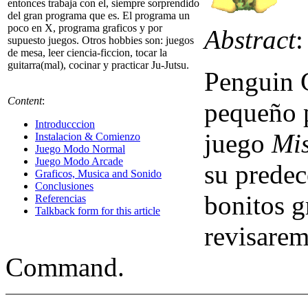
entonces trabaja con el, siempre sorprendido
del gran programa que es. El programa un
poco en X, programa graficos y por
Abstract
:
supuesto juegos. Otros hobbies son: juegos
de mesa, leer ciencia-ficcion, tocar la
guitarra(mal), cocinar y practicar Ju-Jutsu.
Penguin 
Content
:
pequeño p
Introducccion
juego
Mi
Instalacion & Comienzo
Juego Modo Normal
Juego Modo Arcade
su predec
Graficos, Musica and Sonido
Conclusiones
bonitos g
Referencias
Talkback form for this article
revisarem
Command.