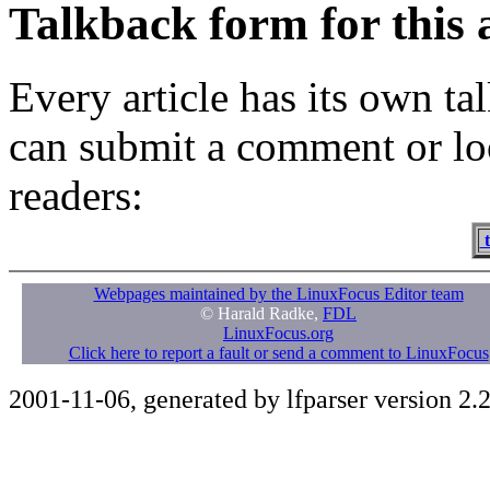
Talkback form for this a
Every article has its own t
can submit a comment or lo
readers:
t
Webpages maintained by the LinuxFocus Editor team
© Harald Radke,
FDL
LinuxFocus.org
Click here to report a fault or send a comment to LinuxFocus
2001-11-06, generated by lfparser version 2.