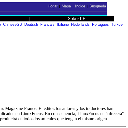
Hogar
Mapa
Indice
Busqueda
|
|
|
|
Sobre LF
o
ChineseGB
Deutsch
Francais
Italiano
Nederlands
Portugues
Turkce
ux Magazine France. El editor, los autores y los traductores han
ublicados en LinuxFocus. En consecuencia, LinuxFocus os "ofrecerá"
eproducirá en todos los artículos que tengan el mismo origen.