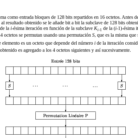
toma como entrada bloques de 128 bits repartidos en 16 octetos. Antes d
 al resultado obtenido se le añade bit a bit la subclave de 128 bits obte
de la
i
-ésima iteración en función de la subclave
K
de la (
i
-1)-ésima i
i
-1
 4 octetos se permutan usando una permutación
S
, que es la misma que 
te elemento es un octeto que depende del número
i
de la iteración consi
 obtenido es agregado a los 4 octetos siguientes y así sucesivamente.