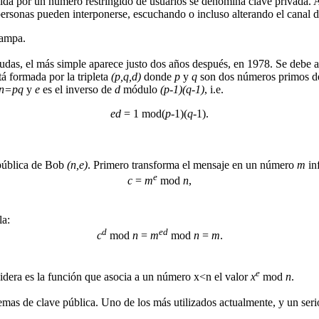
ocida por un número restringido de usuarios se denomina clave privada
ersonas pueden interponerse, escuchando o incluso alterando el canal 
rampa.
 a dudas, el más simple aparece justo dos años después, en 1978. Se de
tá formada por la tripleta
(p,q,d)
donde
p
y
q
son dos números primos d
n=pq
y
e
es el inverso de
d
módulo
(p-1)(q-1)
, i.e.
ed
= 1 mod(
p
-1)(
q
-1).
 pública de Bob
(n,e)
. Primero transforma el mensaje en un número
m
in
e
c
=
m
mod
n
,
la:
d
ed
c
mod
n
=
m
mod
n
=
m
.
e
idera es la función que asocia a un número x<n el valor
x
mod
n
.
temas de clave pública. Uno de los más utilizados actualmente, y un se