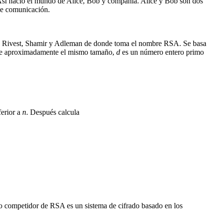
. Así nació el mundo de Alice, Bob y compañía. Alice y Bob son dos
de comunicación.
be a Rivest, Shamir y Adleman de donde toma el nombre RSA. Se basa
e aproximadamente el mismo tamaño,
d
es un número entero primo
ferior a
n
. Después calcula
rio competidor de RSA es un sistema de cifrado basado en los