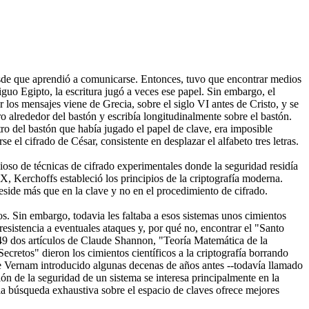
desde que aprendió a comunicarse. Entonces, tuvo que encontrar medios
guo Egipto, la escritura jugó a veces ese papel. Sin embargo, el
 los mensajes viene de Grecia, sobre el siglo VI antes de Cristo, y se
ero alrededor del bastón y escribía longitudinalmente sobre el bastón.
tro del bastón que había jugado el papel de clave, era imposible
e el cifrado de César, consistente en desplazar el alfabeto tres letras.
ioso de técnicas de cifrado experimentales donde la seguridad residía
IX, Kerchoffs estableció los principios de la criptografía moderna.
eside más que en la clave y no en el procedimiento de cifrado.
os. Sin embargo, todavia les faltaba a esos sistemas unos cimientos
resistencia a eventuales ataques y, por qué no, encontrar el "Santo
949 dos artículos de Claude Shannon, "Teoría Matemática de la
retos" dieron los cimientos científicos a la criptografía borrando
e Vernam introducido algunas decenas de años antes --todavía llamado
ón de la seguridad de un sistema se interesa principalmente en la
a búsqueda exhaustiva sobre el espacio de claves ofrece mejores