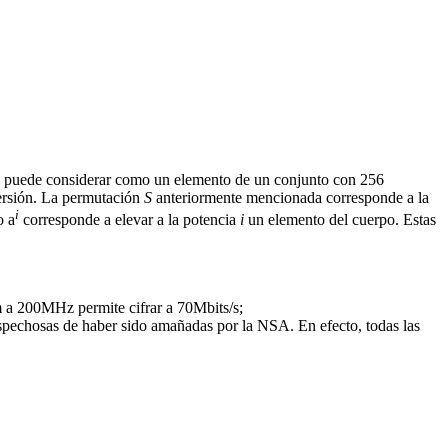
se puede considerar como un elemento de un conjunto con 256
versión. La permutación
S
anteriormente mencionada corresponde a la
i
to
a
corresponde a elevar a la potencia
i
un elemento del cuerpo. Estas
 a 200MHz permite cifrar a 70Mbits/s;
sospechosas de haber sido amañadas por la NSA. En efecto, todas las