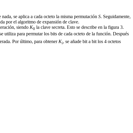
e nada, se aplica a cada octeto la misma permutación
S
. Seguidamente,
nida por el algoritmo de expansión de clave.
teración, siendo
K
la clave secreta. Esto se describe en la figura 3.
0
se utiliza para permutar los bits de cada octeto de la función. Después
derada. Por último, para obtener
K
, se añade bit a bit los 4 octetos
i