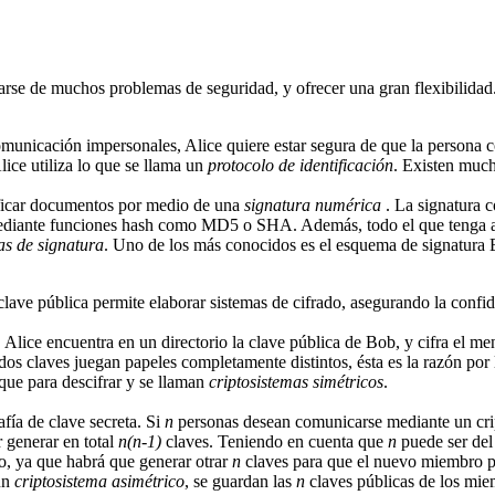
uparse de muchos problemas de seguridad, y ofrecer una gran flexibilidad
municación impersonales, Alice quiere estar segura de que la persona c
lice utiliza lo que se llama un
protocolo de identificación
. Existen muc
ificar documentos por medio de una
signatura numérica
. La signatura 
mediante funciones hash como MD5 o SHA. Además, todo el que tenga ac
s de signatura
. Uno de los más conocidos es el esquema de signatura 
e clave pública permite elaborar sistemas de cifrado, asegurando la conf
ce encuentra en un directorio la clave pública de Bob, y cifra el mens
 dos claves juegan papeles completamente distintos, ésta es la razón por
 que para descifrar y se llaman
criptosistemas simétricos
.
afía de clave secreta. Si
n
personas desean comunicarse mediante un crip
r generar en total
n(n-1)
claves. Teniendo en cuenta que
n
puede ser del 
o, ya que habrá que generar otrar
n
claves para que el nuevo miembro p
 un
criptosistema asimétrico
, se guardan las
n
claves públicas de los mie