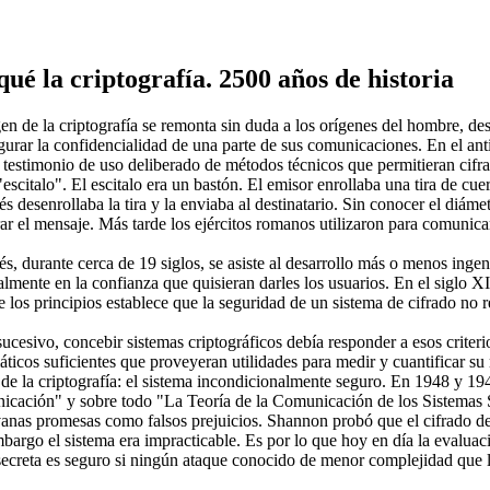
ué la criptografía. 2500 años de historia
gen de la criptografía se remonta sin duda a los orígenes del hombre, 
gurar la confidencialidad de una parte de sus comunicaciones. En el anti
 testimonio de uso deliberado de métodos técnicos que permitieran cifrar
"escitalo". El escitalo era un bastón. El emisor enrollaba una tira de cu
s desenrollaba la tira y la enviaba al destinatario. Sin conocer el diáme
rar el mensaje. Más tarde los ejércitos romanos utilizaron para comunicars
s, durante cerca de 19 siglos, se asiste al desarrollo más o menos ingen
almente en la confianza que quisieran darles los usuarios. En el siglo X
 los principios establece que la seguridad de un sistema de cifrado no r
sucesivo, concebir sistemas criptográficos debía responder a esos criteri
ticos suficientes que proveyeran utilidades para medir y cuantificar su 
 de la criptografía: el sistema incondicionalmente seguro. En 1948 y 1
cación" y sobre todo "La Teoría de la Comunicación de los Sistemas Sec
vanas promesas como falsos prejuicios. Shannon probó que el cifrado d
argo el sistema era impracticable. Es por lo que hoy en día la evaluaci
secreta es seguro si ningún ataque conocido de menor complejidad que l