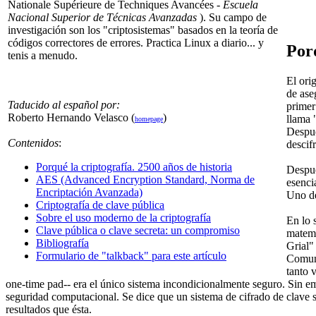
Nationale Supérieure de Techniques Avancées -
Escuela
Nacional Superior de Técnicas Avanzadas
). Su campo de
investigación son los "criptosistemas" basados en la teoría de
códigos correctores de errores. Practica Linux a diario... y
Porq
tenis a menudo.
El ori
de ase
Taducido al español por:
primer
Roberto Hernando Velasco (
)
llama 
homepage
Despué
Contenidos
:
descif
Porqué la criptografía. 2500 años de historia
Despué
AES (Advanced Encryption Standard, Norma de
esenci
Encriptación Avanzada)
Uno de
Criptografía de clave pública
Sobre el uso moderno de la criptografía
En lo 
Clave pública o clave secreta: un compromiso
matemá
Bibliografía
Grial"
Formulario de "talkback" para este artículo
Comuni
tanto 
one-time pad-- era el único sistema incondicionalmente seguro. Sin emb
seguridad computacional. Se dice que un sistema de cifrado de clave 
resultados que ésta.