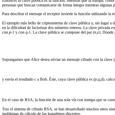
Entonces la clave pública es la función, mientras que la trampa, con
personas que buscan comunicarse de forma íntegra mientras algunas p
Para descifrar el mensaje el receptor invierte la función utilizando la t
El ejemplo más bello de criptosistema de clave pública y, sin lugar
en la dificultad de factorizar dos números enteros. La clave privada es
con
p
-1 y con
q
-1. La clave pública se compone del par
(n,e)
. Donde
Supongamos que Alice desea enviar un mensaje cifrado con la clave
y envía el resultado
c
a Bob. Éste, cuya clave pública es
(p,q,d)
, calcu
En el caso de RSA, la función de una sola vía con trampa que se cons
Tras el sistema de cifrado RSA, se han desarrollado muchos otros sis
problemas de cálculo de los logaritmos discretos.