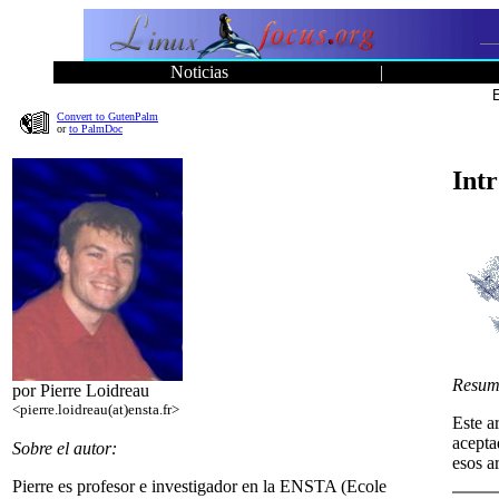
Noticias
|
Convert to GutenPalm
or
to PalmDoc
Intr
Resum
por Pierre Loidreau
<pierre.loidreau(at)ensta.fr>
Este a
acepta
Sobre el autor:
esos a
Pierre es profesor e investigador en la ENSTA (Ecole