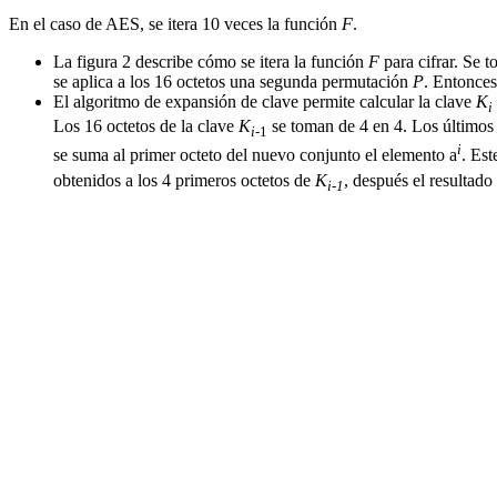
En el caso de AES, se itera 10 veces la función
F
.
La figura 2 describe cómo se itera la función
F
para cifrar. Se 
se aplica a los 16 octetos una segunda permutación
P
. Entonces
El algoritmo de expansión de clave permite calcular la clave
K
i
Los 16 octetos de la clave
K
se toman de 4 en 4. Los últimos
i
-1
i
se suma al primer octeto del nuevo conjunto el elemento
a
. Es
obtenidos a los 4 primeros octetos de
K
, después el resultado
i-1