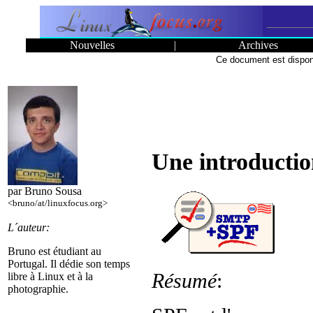
Nouvelles
|
Archives
Ce document est dispon
Une introducti
par Bruno Sousa
<bruno/at/linuxfocus.org>
L´auteur:
Bruno est étudiant au
Portugal. Il dédie son temps
Résumé
:
libre à Linux et à la
photographie.