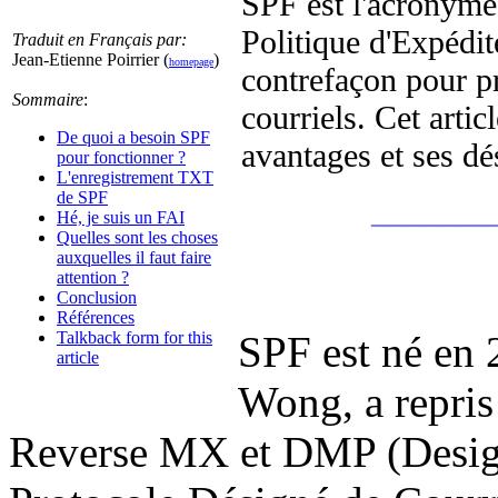
SPF est l'acronym
Politique d'Expédit
Traduit en Français par:
Jean-Etienne Poirrier (
)
homepage
contrefaçon pour pr
Sommaire
:
courriels. Cet arti
De quoi a besoin SPF
avantages et ses dé
pour fonctionner ?
L'enregistrement TXT
de SPF
_______
Hé, je suis un FAI
Quelles sont les choses
auxquelles il faut faire
attention ?
Conclusion
Références
Talkback form for this
SPF est né en
article
Wong, a repris 
Reverse MX et DMP (Design