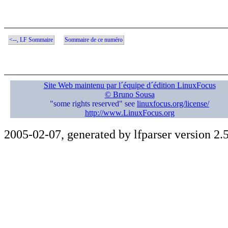
<--, LF Sommaire
Sommaire de ce numéro
Site Web maintenu par l´équipe d´édition LinuxFocus
© Bruno Sousa
"some rights reserved" see
linuxfocus.org/license/
http://www.LinuxFocus.org
2005-02-07, generated by lfparser version 2.