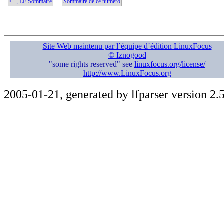
<--, LF Sommaire
Sommaire de ce numéro
Site Web maintenu par l´équipe d´édition LinuxFocus
© Iznogood
"some rights reserved" see
linuxfocus.org/license/
http://www.LinuxFocus.org
2005-01-21, generated by lfparser version 2.