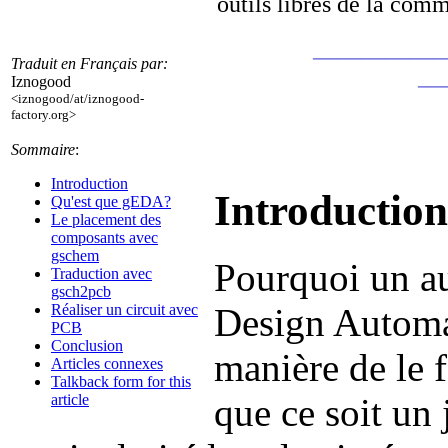
outils libres de la co
___________
Traduit en Français par:
__
Iznogood
<iznogood/at/iznogood-
factory.org>
Sommaire
:
Introduction
Introductio
Qu'est que gEDA?
Le placement des
composants avec
gschem
Pourquoi un au
Traduction avec
gsch2pcb
Design Automat
Réaliser un circuit avec
PCB
Conclusion
manière de le fa
Articles connexes
Talkback form for this
que ce soit un 
article