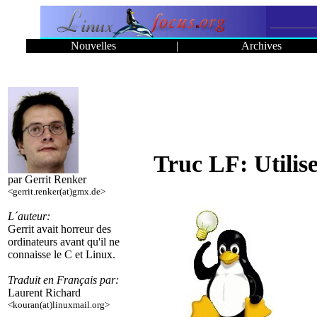
Nouvelles
|
Archives
Truc LF: Utilis
par Gerrit Renker
<gerrit.renker(at)gmx.de>
L´auteur:
Gerrit avait horreur des
ordinateurs avant qu'il ne
connaisse le C et Linux.
Traduit en Français par:
Laurent Richard
<kouran(at)linuxmail.org>