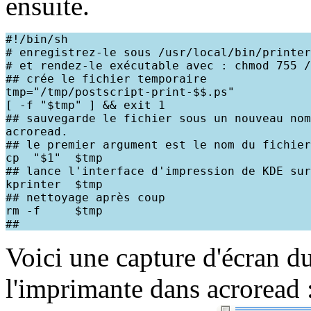
ensuite.
#!/bin/sh

# enregistrez-le sous /usr/local/bin/printer
# et rendez-le exécutable avec : chmod 755 /
## crée le fichier temporaire

tmp="/tmp/postscript-print-$$.ps"

[ -f "$tmp" ] && exit 1

## sauvegarde le fichier sous un nouveau nom
acroread.

## le premier argument est le nom du fichier
cp  "$1"  $tmp

## lance l'interface d'impression de KDE sur
kprinter  $tmp

## nettoyage après coup

rm -f     $tmp

Voici une capture d'écran d
l'imprimante dans acroread 