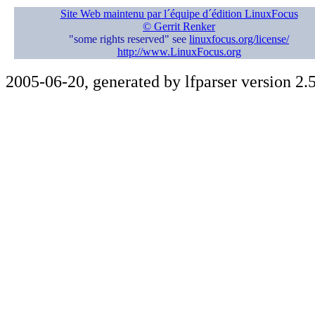
Site Web maintenu par l´équipe d´édition LinuxFocus
© Gerrit Renker
"some rights reserved" see
linuxfocus.org/license/
http://www.LinuxFocus.org
2005-06-20, generated by lfparser version 2.