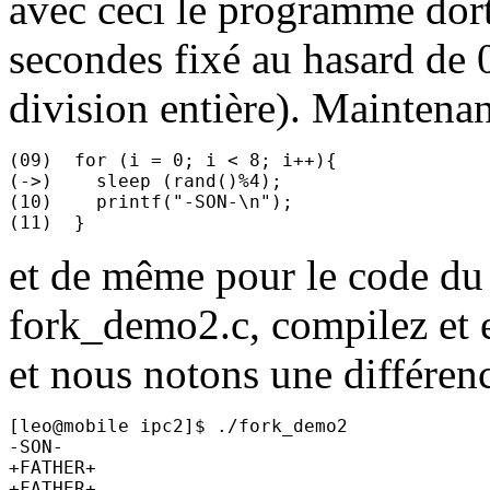
avec ceci le programme dor
secondes fixé au hasard de 0
division entière). Maintenan
(09)  for (i = 0; i < 8; i++){

(->)    sleep (rand()%4);

(10)    printf("-SON-\n");

et de même pour le code d
fork_demo2.c, compilez et e
et nous notons une différenc
[leo@mobile ipc2]$ ./fork_demo2

-SON-

+FATHER+

+FATHER+
