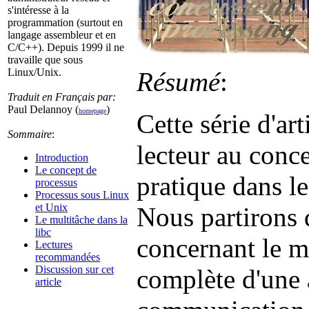
s'intéresse à la
programmation (surtout en
langage assembleur et en
C/C++). Depuis 1999 il ne
travaille que sous
Linux/Unix.
Résumé
:
Traduit en Français par:
Paul Delannoy (
)
homepage
Cette série d'art
Sommaire
:
lecteur au conce
Introduction
Le concept de
pratique dans l
processus
Processus sous Linux
et Unix
Nous partirons 
Le multitâche dans la
libc
concernant le mu
Lectures
recommandées
Discussion sur cet
complète d'une a
article