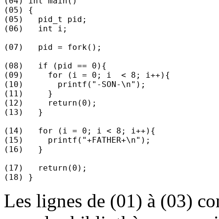
(04) int main()

(05) {

(05)   pid_t pid;

(06)   int i;

(07)   pid = fork();

(08)   if (pid == 0){

(09)     for (i = 0; i  < 8; i++){

(10)       printf("-SON-\n");

(11)     }

(12)     return(0);

(13)   }

(14)   for (i = 0; i < 8; i++){

(15)     printf("+FATHER+\n");

(16)   }

(17)   return(0);

Les lignes de (01) à (03) con