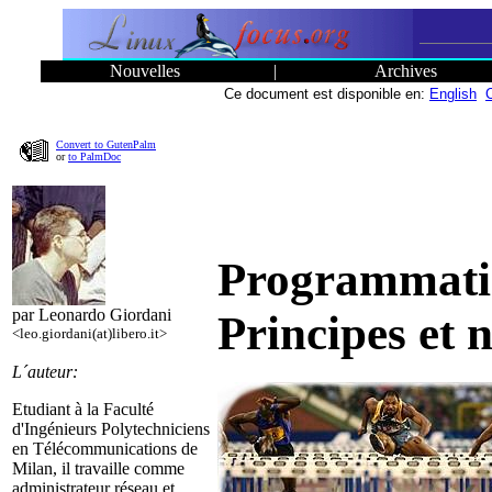
Nouvelles
|
Archives
Ce document est disponible en:
English
Convert to GutenPalm
or
to PalmDoc
Programmatio
par Leonardo Giordani
Principes et 
<leo.giordani(at)libero.it>
L´auteur:
Etudiant à la Faculté
d'Ingénieurs Polytechniciens
en Télécommunications de
Milan, il travaille comme
administrateur réseau et