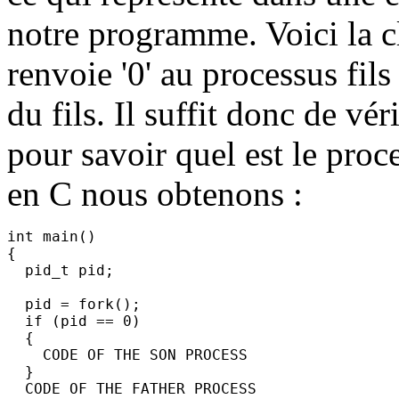
notre programme. Voici la cl
renvoie '0' au processus fil
du fils. Il suffit donc de vér
pour savoir quel est le proc
en C nous obtenons :
int main()

{

  pid_t pid;

  pid = fork();

  if (pid == 0)

  {

    CODE OF THE SON PROCESS

  }

  CODE OF THE FATHER PROCESS
