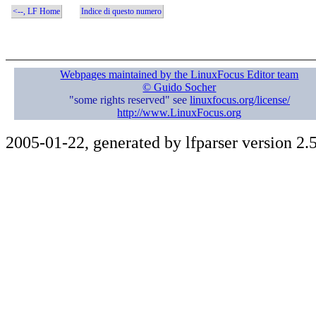
<--, LF Home
Indice di questo numero
Webpages maintained by the LinuxFocus Editor team
© Guido Socher
"some rights reserved" see
linuxfocus.org/license/
http://www.LinuxFocus.org
2005-01-22, generated by lfparser version 2.