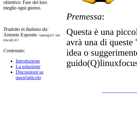
obiettivo: Fare del loro
meglio ogni giorno.
Premessa
:
Questa è una piccol
Tradotto in Italiano da:
Antonio Esposito
<anespo1 /at/
avrà una di queste 
tiscali.it>
idea o suggeriment
Contenuto
:
guido(Q)linuxfocu
Introduzione
La soluzione
Discussioni su
quest'articolo
_______