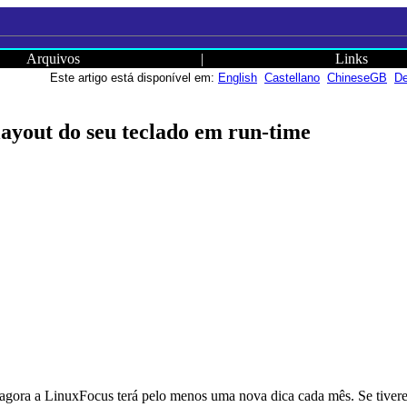
Arquivos
|
Links
Este artigo está disponível em:
English
Castellano
ChineseGB
De
layout do seu teclado em run-time
e agora a LinuxFocus terá pelo menos uma nova dica cada mês. Se tiver