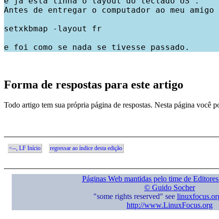
e já está tinha o layout do teclado US .

Antes de entregar o computador ao meu amigo 
setxkbmap -layout fr

Forma de respostas para este artigo
Todo artigo tem sua própria página de respostas. Nesta página você p
<--, LF Início
regressar ao índice desta edição
Páginas Web mantidas pelo time de Editore
© Guido Socher
"some rights reserved" see
linuxfocus.org
http://www.LinuxFocus.org