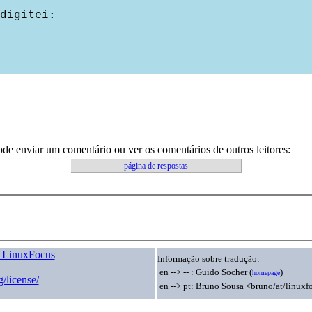
digitei:

ode enviar um comentário ou ver os comentários de outros leitores:
página de respostas
s LinuxFocus
Informação sobre tradução:
en --> -- : Guido Socher (
)
homepage
/license/
en --> pt: Bruno Sousa <bruno/at/linuxf