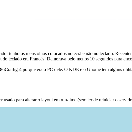
_________________ _________________ _____
dor tenho os meus olhos colocados no ecrã e não no teclado. Recentem
t do teclado era Francês! Demorava pelo menos 10 segundos para encon
86Config-4 porque era o PC dele. O KDE e o Gnome tem alguns utilitári
do para alterar o layout em run-time (sem ter de reiniciar o servid