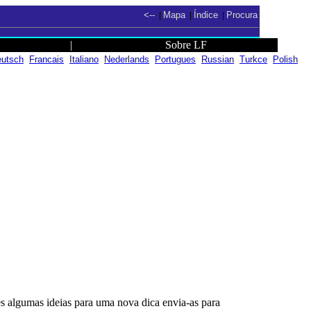
<--
Mapa
Índice
Procura
|
|
|
|
Sobre LF
utsch
Francais
Italiano
Nederlands
Portugues
Russian
Turkce
Polish
es algumas ideias para uma nova dica envia-as para