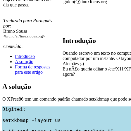
guido(Q)linuxfocus.org
dia que passa.
Traduzido para Português
por:
Bruno Sousa
<bruno/at/linuxfocus.org>
Introdução
Conteúdo
:
Quando escrevo um texto no computa
Introdução
computador por um instante. O layou
A solução
Alemães ;-)
Forma de respostas
Eu nÃ£o queria editar o /etc/X11/XF
para este artigo
agora?
A solução
O XFree86 tem um comando padrão chamado setxkbmap que pode ser usa
Digitei:

setxkbmap -layout us
