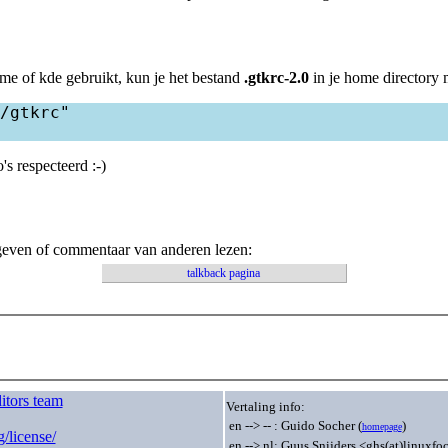
ome of kde gebruikt, kun je het bestand
.gtkrc-2.0
in je home directory
/gtkrc"

's respecteerd :-)
 geven of commentaar van anderen lezen:
talkback pagina
itors team
Vertaling info:
en --> -- : Guido Socher (
)
homepage
/license/
en --> nl: Guus Snijders <ghs(at)linuxfo