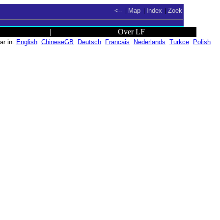
<--
Map
Index
Zoek
|
|
|
|
Over LF
ar in:
English
ChineseGB
Deutsch
Francais
Nederlands
Turkce
Polish