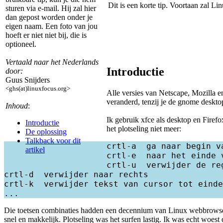
Dit is een korte tip. Voortaan zal L
sturen via e-mail. Hij zal hier
dan gepost worden onder je
eigen naam. Een foto van jou
hoeft er niet niet bij, die is
optioneel.
Vertaald naar het Nederlands
Introductie
door:
Guus Snijders
<ghs(at)linuxfocus.org>
Alle versies van Netscape, Mozilla 
veranderd, tenzij je de gnome deskt
Inhoud
:
Ik gebruik xfce als desktop en Firef
Introductie
het plotseling niet meer:
De oplossing
Talkback voor dit
crtl-a  ga naar begin va
artikel
crtl-e  naar het einde v
crtl-u  verwijder de reg
crtl-d  verwijder naar rechts

crtl-k  verwijder tekst van cursor tot einde
Die toetsen combinaties hadden een decennium van Linux webbrowser
snel en makkelijk. Plotseling was het surfen lastig. Ik was echt woe