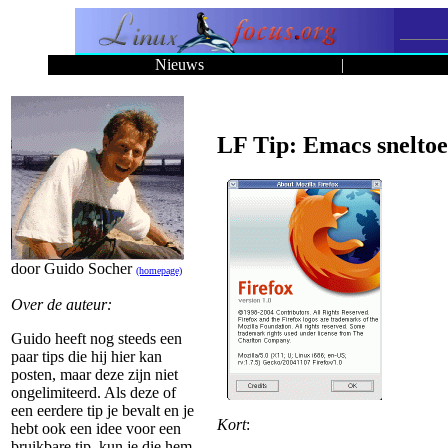
Nieuws
|
LF Tip: Emacs sneltoet
door Guido Socher
(homepage)
Over de auteur:
Guido heeft nog steeds een
paar tips die hij hier kan
posten, maar deze zijn niet
ongelimiteerd. Als deze of
een eerdere tip je bevalt en je
Kort
:
hebt ook een idee voor een
bruikbare tip, kun je die hem