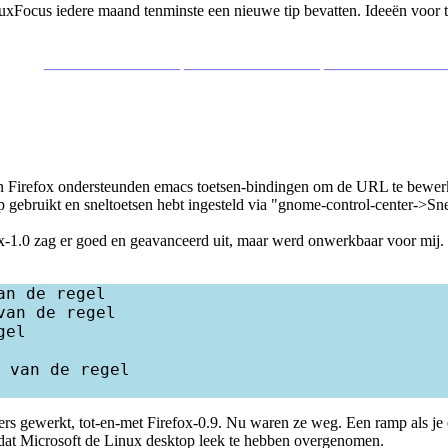
inuxFocus iedere maand tenminste een nieuwe tip bevatten. Ideeën voor 
_________________ _________________ _______________
en Firefox ondersteunden emacs toetsen-bindingen om de URL te bewerke
op gebruikt en sneltoetsen hebt ingesteld via "gnome-control-center->
ox-1.0 zag er goed en geavanceerd uit, maar werd onwerkbaar voor mij. 
n de regel

an de regel

el

 van de regel

s gewerkt, tot-en-met Firefox-0.9. Nu waren ze weg. Een ramp als je
st dat Microsoft de Linux desktop leek te hebben overgenomen.