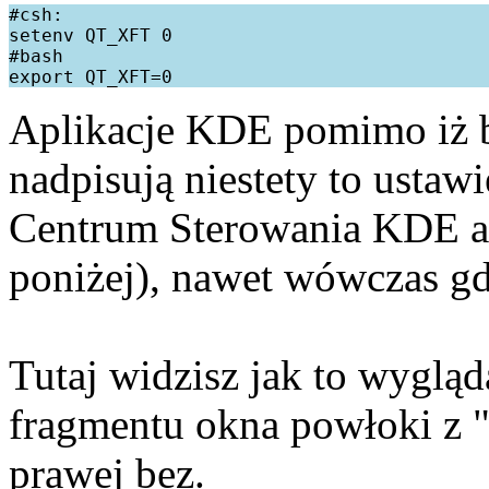
#csh:

setenv QT_XFT 0

#bash

Aplikacje KDE pomimo iż b
nadpisują niestety to ustaw
Centrum Sterowania KDE ab
poniżej), nawet wówczas gd
Tutaj widzisz jak to wygląda
fragmentu okna powłoki z "
prawej bez.