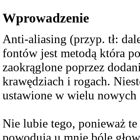
Wprowadzenie
Anti-aliasing (przyp. tł: d
fontów jest metodą która po
zaokrąglone poprzez dodan
krawędziach i rogach. Nies
ustawione w wielu nowych 
Nie lubie tego, ponieważ te 
powodują u mnie bóle głowy