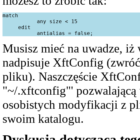
możesz to zrobic tak:
match

           any size < 15

     edit

Musisz mieć na uwadze, iż w
nadpisuje XftConfig (zwróć
pliku). Naszczęście XftConfi
"~/.xftconfig"' pozwalając
osobistych modyfikacji z pl
swoim katalogu.
Dyskusja dotycząca teg