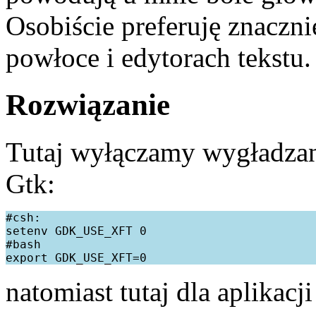
Osobiście preferuję znacznie
powłoce i edytorach tekstu
Rozwiązanie
Tutaj wyłączamy wygładzani
Gtk:
#csh:

setenv GDK_USE_XFT 0

#bash

natomiast tutaj dla aplikacj