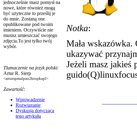
jednocześnie masz pomysł na
nowe, które również mogą
być użyteczne to prześlij je
do mnie. Zostaną one
opublikowane pod twoim
Notka
:
imieniem. Oczywiście nie
musisz umieszczać swojego
Mała wskazówka. O
zdjęcia.To jest tylko twój
wybór.
ukazywać przynajm
Jeżeli masz jakieś 
Tlumaczenie na jezyk polski:
guido(Q)linuxfocu
Artur R. Sierp
<arturspmalpao2kropkapl>
Zawartość
:
_______
Wprowadzenie
Rozwiązanie
Dyskusja dotycząca
tego artykułu