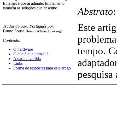
Ethernet e por aí adiante. Implemento
Abstrato
:
também as soluções que desenho.
Este arti
Traduzido para Português por:
Bruno Sousa
<bruno(at)linuxfocus.org>
problema 
Conteúdo
:
tempo. C
O hardware
O que é que utilizei ?
A parte divertida
adaptado
Links
Forma de respostas para este artigo
pesquisa 