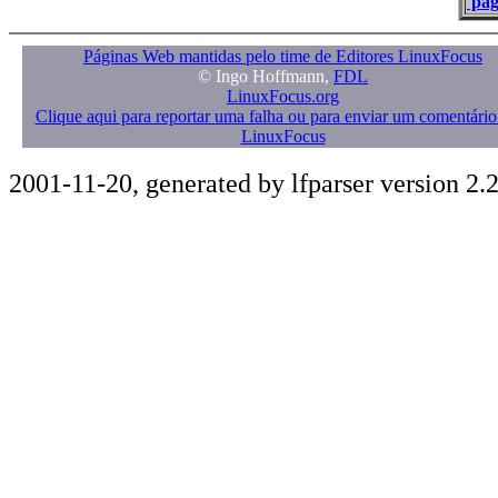
pág
Páginas Web mantidas pelo time de Editores LinuxFocus
© Ingo Hoffmann,
FDL
LinuxFocus.org
Clique aqui para reportar uma falha ou para enviar um comentário
LinuxFocus
2001-11-20, generated by lfparser version 2.