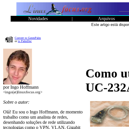
Novidades
|
Arquivos
Este artigo está disp
Convert to GutenPalm
or
to PalmDoc
Como ut
UC-232
por Ingo Hoffmann
<ingo(at)linuxfocus.org>
Sobre o autor:
Olá! Eu sou o Ingo Hoffmann, de momento
trabalho como um analista de redes,
desenhando soluções de rede utilizando
tecnologias como o VPN, VLAN, Gigabit