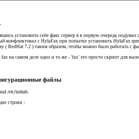
ь
вшись установить себе факс сервер я в первую очередь подумал о
ый конфликтовал с HylaFax при попытке установить HylaFax rpm.
му ( RedHat 7.2 ) таким образом, чтобы можно было работать с ф
 fax на самом деле одно и то же - 'fax' это просто скрипт для вызо
фигурационные файлы
d /etc/inittab.
щие строки :