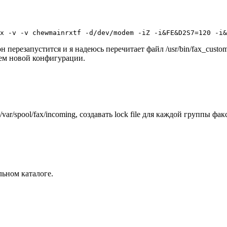
x -v -v chewmainrxtf -d/dev/modem -iZ -i&FE&D2S7=120 -i&
 он перезапустится и я надеюсь перечитает файл /usr/bin/fax_cus
нием новой конфигурации.
var/spool/fax/incoming, создавать lock file для каждой группы ф
льном каталоге.