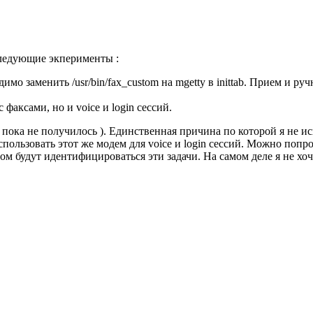
следующие экперименты :
имо заменить /usr/bin/fax_custom на mgetty в inittab. Прием и р
факсами, но и voice и login сессий.
о пока не получилось ). Единственная причина по которой я не ис
спользовать этот же модем для voice и login сессий. Можно попр
зом будут идентифицироваться эти задачи. На самом деле я не хо