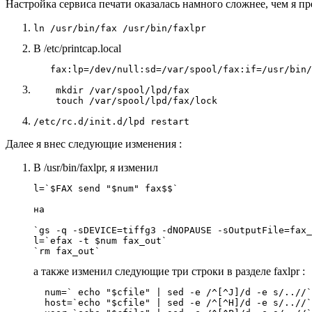
Настройка сервиса печати оказалась намного сложнее, чем я п
В /etc/printcap.local
    mkdir /var/spool/lpd/fax

Далее я внес следующие изменения :
В /usr/bin/faxlpr, я изменил
l=`$FAX send "$num" fax$$`

на

`gs -q -sDEVICE=tiffg3 -dNOPAUSE -sOutputFile=fax_
l=`efax -t $num fax_out`

а также изменил следующие три строки в разделе faxlpr :
  num=` echo "$cfile" | sed -e /^[^J]/d -e s/..//`

  host=`echo "$cfile" | sed -e /^[^H]/d -e s/..//`
