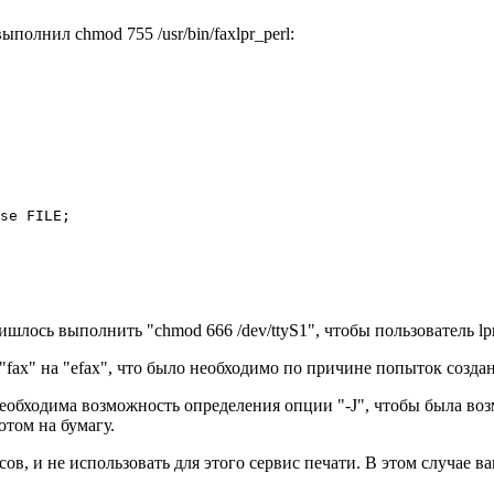
 выполнил chmod 755 /usr/bin/faxlpr_perl:
se FILE;

ишлось выполнить "chmod 666 /dev/ttyS1", чтобы пользователь l
"fax" на "efax", что было необходимо по причине попыток создания
ходима возможность определения опции "-J", чтобы была возможно
отом на бумагу.
ов, и не использовать для этого сервис печати. В этом случае ва