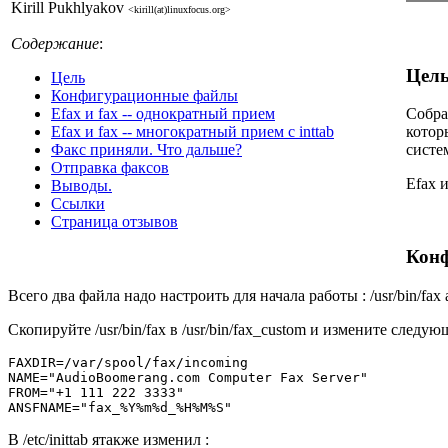
Kirill Pukhlyakov
<kirill(at)linuxfocus.org>
Содержание
:
Цел
Цель
Конфигурационные файлы
Efax и fax -- однократный прием
Собра
Efax и fax -- многократный прием с inttab
котор
Факс приняли. Что дальше?
систе
Отправка факсов
Efax и
Выводы.
Ссылки
Страница отзывов
Кон
Всего два файла надо настроить для начала работы : /usr/bin/fax an
Скопируйте /usr/bin/fax в /usr/bin/fax_custom и измените следую
FAXDIR=/var/spool/fax/incoming

NAME="AudioBoomerang.com Computer Fax Server"

FROM="+1 111 222 3333"

В /etc/inittab ятакже изменил :