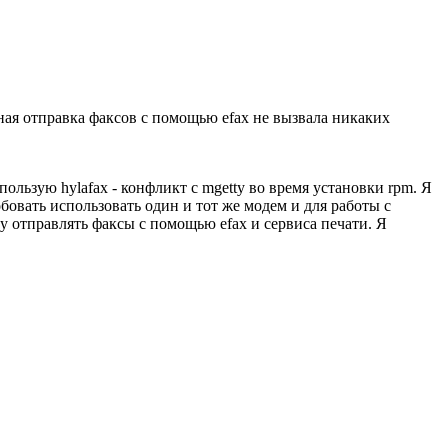
учная отправка факсов с помощью efax не вызвала никаких
пользую hylafax - конфликт с mgetty во время установки rpm. Я
обовать использовать один и тот же модем и для работы с
чу отправлять факсы с помощью efax и сервиса печати. Я