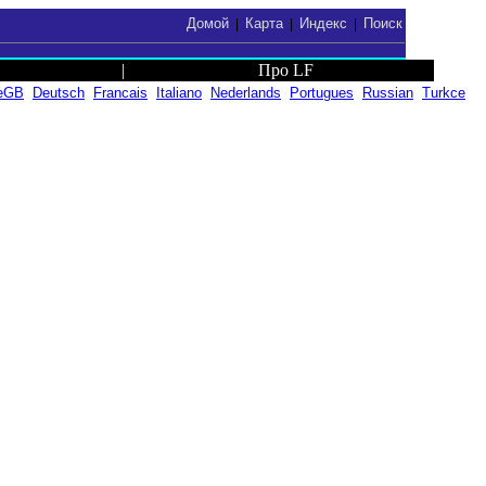
Домой
Карта
Индекс
Поиск
|
|
|
|
Про LF
eGB
Deutsch
Francais
Italiano
Nederlands
Portugues
Russian
Turkce