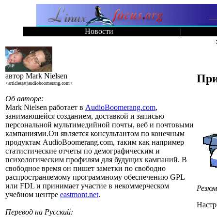
Новости
|
автор Mark Nielsen
При
<articles(at)audioboomerang.com>
Об авторе:
Mark Nielsen работает в
AudioBoomerang.com
,
занимающейся созданием, доставкой и записью
персональной мультимедийной почты, веб и почтовыми
кампаниями.Он является консультантом по конечным
продуктам AudioBoomerang.com, таким как например
статистические отчеты по демографическим и
психологическим профилям для будущих кампаний. В
свободное время он пишет заметки по свободно
распространяемому программному обеспечению GPL
или FDL и принимает участие в некоммерческом
Резюм
учебном центре
eastmont.net
.
Настр
Перевод на Русский: