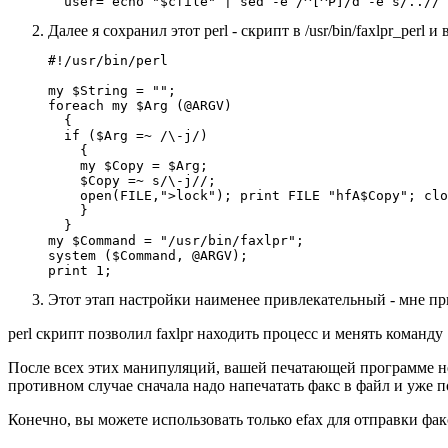
Далее я сохранил этот perl - скрипт в /usr/bin/faxlpr_perl и
#!/usr/bin/perl

my $String = "";

foreach my $Arg (@ARGV)

  {

  if ($Arg =~ /\-j/)

    {

    my $Copy = $Arg;

    $Copy =~ s/\-j//;

    open(FILE,">lock"); print FILE "hfA$Copy"; clo
    }

  }

my $Command = "/usr/bin/faxlpr";

system ($Command, @ARGV);

Этот этап настройки наименее привлекательный - мне пр
perl скрипт позволил faxlpr находить процесс и менять команду 
После всех этих манипуляций, вашей печатающей программе необ
противном случае сначала надо напечатать факс в файл и уже п
Конечно, вы можете использовать только efax для отправки факс