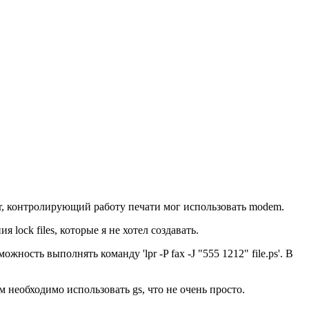
pr, контролирующий работу печати мог использовать modem.
 lock files, которые я не хотел создавать.
сть выполнять команду 'lpr -P fax -J "555 1212" file.ps'. В
м необходимо использовать gs, что не очень просто.