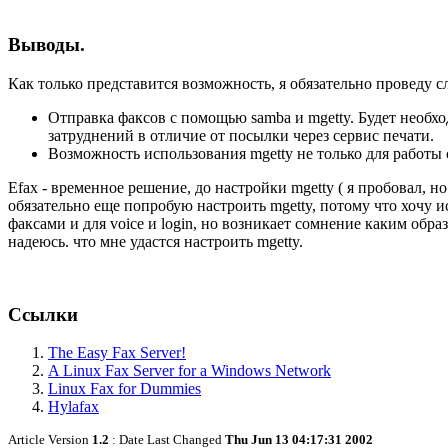
Выводы.
Как только представится возможность, я обязательно проведу 
Отправка факсов с помощью samba и mgetty. Будет необход
затруднений в отличие от посылки через сервис печати.
Возможность использования mgetty не только для работы с 
Efax - временное решение, до настройки mgetty ( я пробовал, н
обязательно еще попробую настроить mgetty, потому что хочу и
факсами и для voice и login, но возникает сомнение каким обра
надеюсь. что мне удастся настроить mgetty.
Ссылки
The Easy Fax Server!
A Linux Fax Server for a Windows Network
Linux Fax for Dummies
Hylafax
Article Version
1.2
: Date Last Changed
Thu Jun 13 04:17:31 2002