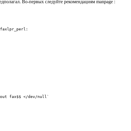
редполагал. Во-первых следуйте рекомендациям manpage :
out fax$$ </dev/null`
