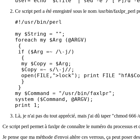
Ce script perl a été enregistré sous le nom /usr/bin/faxlpr_perl p
#!/usr/bin/perl

my $String = "";

foreach my $Arg (@ARGV)

 {

 if ($Arg =~ /\-j/)

  {

  my $Copy = $Arg;

  $Copy =~ s/\-j//;

  open(FILE,">lock"); print FILE "hfA$Co
  }

 }

my $Command = "/usr/bin/faxlpr";

system ($Command, @ARGV);

Là, je n'ai pas du tout apprécié, mais j'ai dû taper "chmod 666 /
Ce script perl permet à faxlpr de connaître le numéro du processus et 
Je pense que ma méthode d'envoi altère ces verrous, ça peut poser des