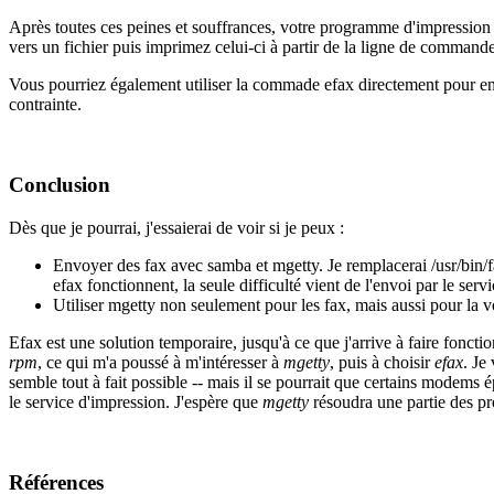
Après toutes ces peines et souffrances, votre programme d'impression d
vers un fichier puis imprimez celui-ci à partir de la ligne de commande
Vous pourriez également utiliser la commade efax directement pour env
contrainte.
Conclusion
Dès que je pourrai, j'essaierai de voir si je peux :
Envoyer des fax avec samba et mgetty. Je remplacerai /usr/bin/f
efax fonctionnent, la seule difficulté vient de l'envoi par le serv
Utiliser mgetty non seulement pour les fax, mais aussi pour la v
Efax est une solution temporaire, jusqu'à ce que j'arrive à faire foncti
rpm
, ce qui m'a poussé à m'intéresser à
mgetty
, puis à choisir
efax
. Je
semble tout à fait possible -- mais il se pourrait que certains modems 
le service d'impression. J'espère que
mgetty
résoudra une partie des p
Références