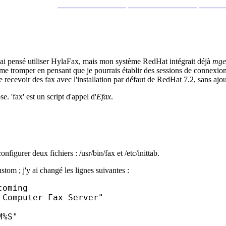
_________________ _________________ ______
 J'ai pensé utiliser HylaFax, mais mon système RedHat intégrait déjà
mge
s me tromper en pensant que je pourrais établir des sessions de connexio
de recevoir des fax avec l'installation par défaut de RedHat 7.2, sans ajo
. 'fax' est un script d'appel d'
Efax
.
figurer deux fichiers : /usr/bin/fax et /etc/inittab.
stom ; j'y ai changé les lignes suivantes :
oming

Computer Fax Server"

M%S"