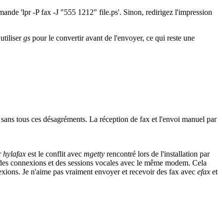
nde 'lpr -P fax -J "555 1212" file.ps'. Sinon, redirigez l'impression
utiliser
gs
pour le convertir avant de l'envoyer, ce qui reste une
 sans tous ces désagréments. La réception de fax et l'envoi manuel par
r
hylafax
est le conflit avec
mgetty
rencontré lors de l'installation par
lir des connexions et des sessions vocales avec le même modem. Cela
nnexions. Je n'aime pas vraiment envoyer et recevoir des fax avec
efax
et