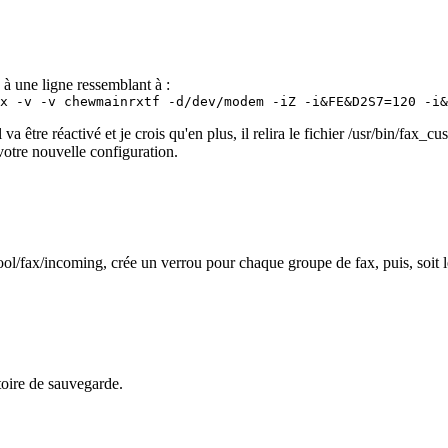
à une ligne ressemblant à :
x -v -v chewmainrxtf -d/dev/modem -iZ -i&FE&D2S7=120 -i&
être réactivé et je crois qu'en plus, il relira le fichier /usr/bin/fax_cust
votre nouvelle configuration.
pool/fax/incoming, crée un verrou pour chaque groupe de fax, puis, soit le
rtoire de sauvegarde.