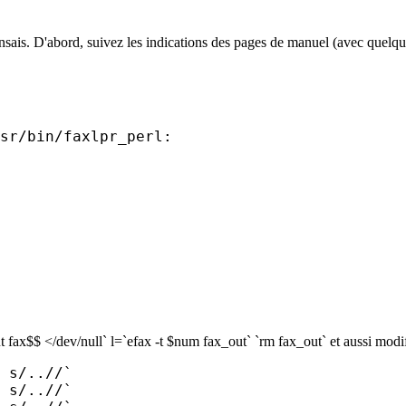
nsais. D'abord, suivez les indications des pages de manuel (avec quelque
sr/bin/faxlpr_perl:
 </dev/null` l=`efax -t $num fax_out` `rm fax_out` et aussi modifié c
 s/..//`

 s/..//`
