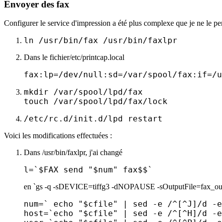
Envoyer des fax
Configurer le service d'impression a été plus complexe que je ne le pe
ln /usr/bin/fax /usr/bin/faxlpr
Dans le fichier/etc/printcap.local
fax:lp=/dev/null:sd=/var/spool/fax:if=/u
mkdir /var/spool/lpd/fax

touch /var/spool/lpd/fax/lock
/etc/rc.d/init.d/lpd restart
Voici les modifications effectuées :
Dans /usr/bin/faxlpr, j'ai changé
l=`$FAX send "$num" fax$$`
en `gs -q -sDEVICE=tiffg3 -dNOPAUSE -sOutputFile=fax_out fax$$
num=` echo "$cfile" | sed -e /^[^J]/d -e
host=`echo "$cfile" | sed -e /^[^H]/d -e