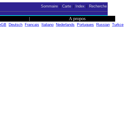
Sommaire
Carte
Index
Recherche
|
|
|
|
A propos
eGB
Deutsch
Francais
Italiano
Nederlands
Portugues
Russian
Turkce