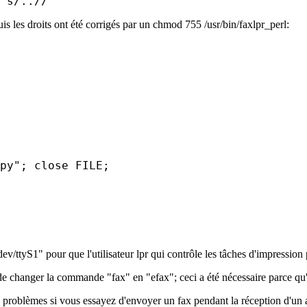
uis les droits ont été corrigés par un chmod 755 /usr/bin/faxlpr_perl:
py"; close FILE;

dev/ttyS1" pour que l'utilisateur lpr qui contrôle les tâches d'impressio
de changer la commande "fax" en "efax"; ceci a été nécessaire parce qu'i
 problèmes si vous essayez d'envoyer un fax pendant la réception d'un 