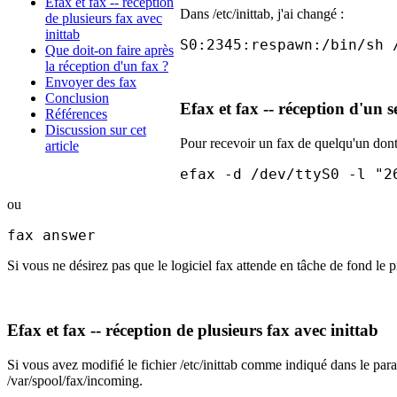
Efax et fax -- réception
Dans /etc/inittab, j'ai changé :
de plusieurs fax avec
inittab
S0:2345:respawn:/bin/sh 
Que doit-on faire après
la réception d'un fax ?
Envoyer des fax
Conclusion
Efax et fax -- réception d'un s
Références
Discussion sur cet
Pour recevoir un fax de quelqu'un dont
article
efax -d /dev/ttyS0 -l "2
ou
fax answer
Si vous ne désirez pas que le logiciel fax attende en tâche de fond le 
Efax et fax -- réception de plusieurs fax avec inittab
Si vous avez modifié le fichier /etc/inittab comme indiqué dans le para
/var/spool/fax/incoming.