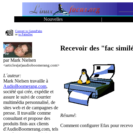
Nouvelles
|
Convert to GutenPalm
or
to PalmDoc
Recevoir des "fac similé
par Mark Nielsen
<articles(at)audioboomerang.com>
L´auteur:
Mark Nielsen travaille à
AudioBoomerang.com
,
société qui crée, expédie et
assure le suivi de courrier
multimédia personnalisé, de
sites web et de campagnes de
presse. Il travaille comme
Résumé
:
consultant et propose des
produits finis aux clients
Comment configurer Efax pour recevoi
d'AudioBoomerang.com, tels