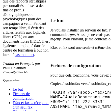
que des rapports statistiques
personnalisés utilisés à des
fins de profils
démographiques ou
psychologiques pour des
Le but
campagnes à venir. Pendant
son temps libre, il écrit des
Je voulais installer un serveur de fax.
articles relatifs aux logiciels
commande
rpm
. Aussi, je ne crois pa
libres (GPL) ou aux
mgetty
. Pour l'instant, je me contente 
documents libres (FDL). Il est
également impliqué dans le
Efax et fax sont une seule et même chose
centre de formation à but non
lucratif
eastmont.net
.
Traduit en Français par:
Fichiers de configuration
Paul Delannoy
<freepol(at)free.fr>
Pour que cela fonctionne, vous devez con
Sommaire
:
Copiez /usr/bin/fax vers /usr/bin/fax_cu
Le but
FAXDIR=/var/spool/fax/inc
Fichiers de
NAME="AudioBoomerang.com 
configuration
FROM="+1 111 222 3333"

Efax et fax -- réception
ANSFNAME="fax_%Y%m%d_%H%
d'un seul fax