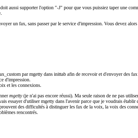
oit aussi supporter l'option "-J" pour que vous puissiez taper une comma
.
oyer un fax, sans passer par le service d'impression. Vous devez alors 
ax_custom par mgetty dans inittab afin de recevoir et d'envoyer des fax
ice d'impression.
oix et les connexions.
onner
mgetty
(je n'ai pas encore réussi). Ma seule raison de ne pas utilise
 vais essayer d'utiliser mgetty dans l'avenir parce que je voudrais étab
éprouvent des difficultés à distinguer les fax de la voix, la voix des co
roblèmes rencontrés.