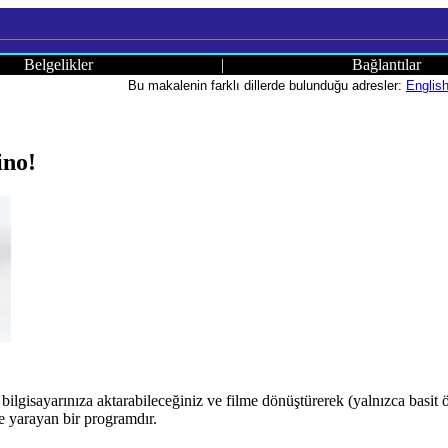
Belgelikler
|
Bağlantılar
Bu makalenin farklı dillerde bulunduğu adresler:
Englis
ino!
 bilgisayarınıza aktarabileceğiniz ve filme dönüştürerek (yalnızca basit
e yarayan bir programdır.