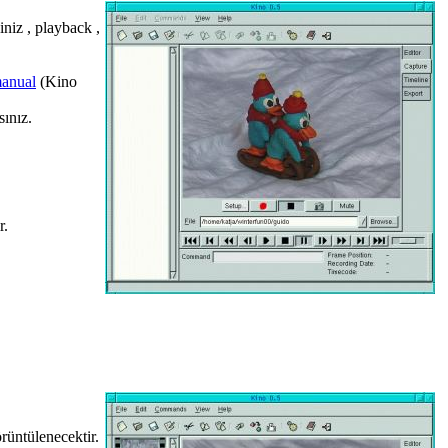
niz , playback ,
anual
(Kino
ınız.
r.
örüntülenecektir.