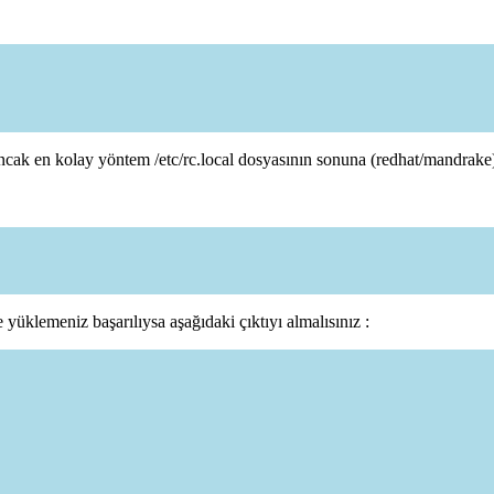
ncak en kolay yöntem /etc/rc.local dosyasının sonuna (redhat/mandrake
ve yüklemeniz başarılıysa aşağıdaki çıktıyı almalısınız :