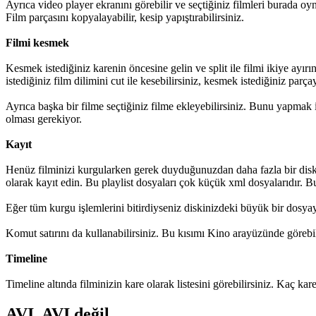
Ayrıca video player ekranını görebilir ve seçtiğiniz filmleri burada oynata
Film parçasını kopyalayabilir, kesip yapıştırabilirsiniz.
Filmi kesmek
Kesmek istediğiniz karenin öncesine gelin ve split ile filmi ikiye ayırın
istediğiniz film dilimini cut ile kesebilirsiniz, kesmek istediğiniz parçay
Ayrıca başka bir filme seçtiğiniz filme ekleyebilirsiniz. Bunu yapmak i
olması gerekiyor.
Kayıt
Henüz filminizi kurgularken gerek duyduğunuzdan daha fazla bir disk a
olarak kayıt edin. Bu playlist dosyaları çok küçük xml dosyalarıdır. 
Eğer tüm kurgu işlemlerini bitirdiyseniz diskinizdeki büyük bir dosyaya
Komut satırını da kullanabilirsiniz. Bu kısımı Kino arayüzünde görebi
Timeline
Timeline altında filminizin kare olarak listesini görebilirsiniz. Kaç k
AVI, AVI değil.