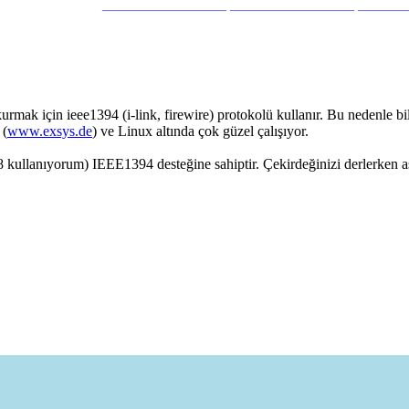
_________________ _________________ ______
kurmak için ieee1394 (i-link, firewire) protokolü kullanır. Bu nedenle b
 (
www.exsys.de
) ve Linux altında çok güzel çalışıyor.
 kullanıyorum) IEEE1394 desteğine sahiptir. Çekirdeğinizi derlerken aş