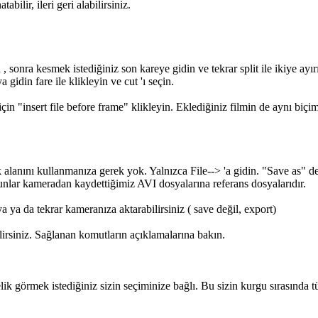
bilir, ileri geri alabilirsiniz.
 , sonra kesmek istediğiniz son kareye gidin ve tekrar split ile ikiye ayı
a gidin fare ile klikleyin ve cut 'ı seçin.
çin "insert file before frame" klikleyin. Eklediğiniz filmin de aynı biç
lanını kullanmanıza gerek yok. Yalnızca File--> 'a gidin. "Save as" de
Bunlar kameradan kaydettiğimiz AVI dosyalarına referans dosyalarıdır.
 ya da tekrar kameranıza aktarabilirsiniz ( save değil, export)
lirsiniz. Sağlanan komutların açıklamalarına bakın.
arelik görmek istediğiniz sizin seçiminize bağlı. Bu sizin kurgu sırasında