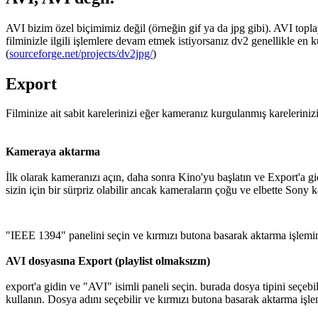
AVI bizim özel biçimimiz değil (örneğin gif ya da jpg gibi). AVI topl
filminizle ilgili işlemlere devam etmek istiyorsanız dv2 genellikle e
(
sourceforge.net/projects/dv2jpg/
)
Export
Filminize ait sabit karelerinizi eğer kameranız kurgulanmış kareleriniz
Kameraya aktarma
İlk olarak kameranızı açın, daha sonra Kino'yu başlatın ve Export'a g
sizin için bir sürpriz olabilir ancak kameraların çoğu ve elbette Sony 
"IEEE 1394" panelini seçin
ve kırmızı butona basarak aktarma işlemin
AVI dosyasına Export (playlist olmaksızın)
export'a gidin ve "AVI" isimli paneli seçin. burada dosya tipini seçebi
kullanın. Dosya adını seçebilir ve kırmızı butona basarak aktarma işlem