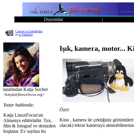
Duyumlar
|
Convert to GutenPalm
or
to PalmDoc
Işık, kamera, motor... K
tarafından Katja Socher
<katja(at)linuxfocus.org>
Yazar hakkında:
Özet
:
Katja LinuxFocus'un
Kino , kamera ile çektiğiniz görüntüleri
Almanya editörüdür. Tux,
olacak) tekrar kameraya aktarabilmeniz
film & fotograf ve denizden
hoşlanır. Ev sayfası bu