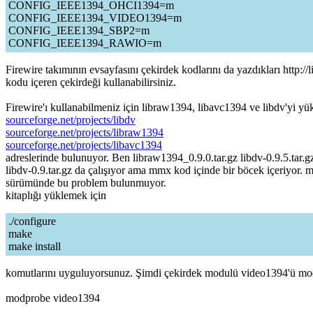
CONFIG_IEEE1394_OHCI1394=m
CONFIG_IEEE1394_VIDEO1394=m
CONFIG_IEEE1394_SBP2=m
CONFIG_IEEE1394_RAWIO=m
Firewire takımının evsayfasını çekirdek kodlarını da yazdıkları http:/
kodu içeren çekirdeği kullanabilirsiniz.
Firewire'ı kullanabilmeniz için libraw1394, libavc1394 ve libdv'yi y
sourceforge.net/projects/libdv
sourceforge.net/projects/libraw1394
sourceforge.net/projects/libavc1394
adreslerinde bulunuyor. Ben libraw1394_0.9.0.tar.gz libdv-0.9.5.tar.g
libdv-0.9.tar.gz da çalışıyor ama mmx kod içinde bir böcek içeriyor. m
sürümünde bu problem bulunmuyor.
kitaplığı yüklemek için
./configure
make
make install
komutlarını uyguluyorsunuz. Şimdi çekirdek modulü video1394'ü mod
modprobe video1394