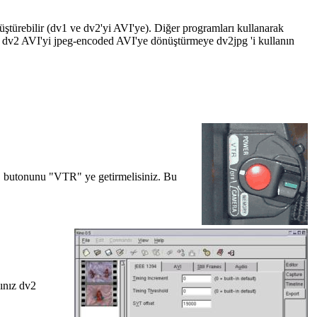
üştürebilir (dv1 ve dv2'yi AVI'ye). Diğer programları kullanarak
tır. dv2 AVI'yi jpeg-encoded AVI'ye dönüştürmeye dv2jpg 'i kullanın
ol" butonunu "VTR" ye getirmelisiniz. Bu
sınız dv2