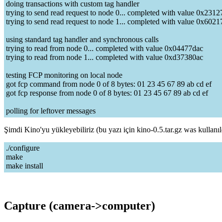
doing transactions with custom tag handler
trying to send read request to node 0... completed with value 0x231
trying to send read request to node 1... completed with value 0x602
using standard tag handler and synchronous calls
trying to read from node 0... completed with value 0x04477dac
trying to read from node 1... completed with value 0xd37380ac
testing FCP monitoring on local node
got fcp command from node 0 of 8 bytes: 01 23 45 67 89 ab cd ef
got fcp response from node 0 of 8 bytes: 01 23 45 67 89 ab cd ef
polling for leftover messages
Şimdi Kino'yu yükleyebiliriz (bu yazı için kino-0.5.tar.gz was kullanı
./configure
make
make install
Capture (camera->computer)