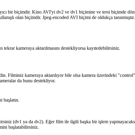
ayıcı bir biçimdir. Kino AVI'yi dv2 ve dv1 biçimine ve tersi biçimde dön
n kullanışlı olan biçimdir. Jpeg-encoded AVI biçimi de oldukça tanınmış
in tekrar kameraya aktarılmasını destekliyorsa kayıtedebilirsiniz.
idin. Filminiz kameraya aktarılıyor bile olsa kamera üzerindeki "contr
kameralar da bunu destekliyor.
i başlatın.
lirsiniz (dv1 ya da dv2). Eğer film ile ilgili başka bir işlem yapmayacak
ini başlatabilirsiniz.