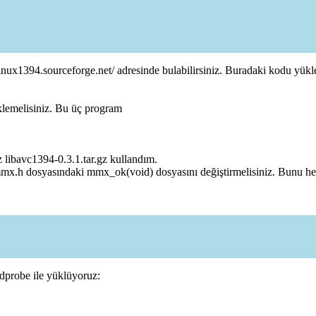
/linux1394.sourceforge.net/ adresinde bulabilirsiniz. Buradaki kodu yük
üklemelisiniz. Bu üç program
z libavc1394-0.3.1.tar.gz kullandım.
mx.h dosyasındaki mmx_ok(void) dosyasını değiştirmelisiniz. Bunu herzam
probe ile yüklüyoruz: