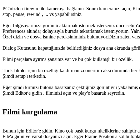
PC'nizden firewire ile kameraya bağlanın. Sonra kameranızı açın, Kino'
stop, pause, rewind , ... vs yapabilirsiniz.
Eğer bilgisayarınıza görüntü aktarmak istermek isterseniz önce setup'a k
Preferences altında) dolayısıyla burada tekrarlamak istemiyorum. Yaln
Özel dizin ve dosya ismine gereksiniminiz bulunuyor.Dizin zaten var
Dialog Kutusunu kapattığınızda belirlediğiniz dosya ana ekranda görü
Filmi parçalara ayırma şansınız var ve bu çok kullanışlı bir özellik.
Trick filmler içim bu özelliği kaldırmanızı öneririm aksi durumda her 
Şimdi setup'ı terkedin.
Eğer şimdi kırmızı butona basarsanız çektiğiniz görüntüyü yakalamış 
Şimdi Editor'e gidin , filminizi açın ve play'e basarak seyredin.
Filmi kurgulama
Bunun için Editor'e gidin. Kino çok basit kurgu niteliklerine sahiptir a
File'a gidin ve varsıl dosyanızı açın. Eğer Frame Position'a sol butonla