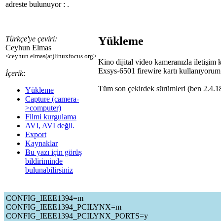
adreste bulunuyor :
.
Yükleme
Türkçe'ye çeviri:
Ceyhun Elmas
<ceyhun.elmas(at)linuxfocus.org>
Kino dijital video kameranızla iletişim 
Exsys-6501 firewire kartı kullanıyorum
İçerik
:
Tüm son çekirdek sürümleri (ben 2.4.18
Yükleme
Capture (camera-
>computer)
Filmi kurgulama
AVI, AVI değil.
Export
Kaynaklar
Bu yazı için görüş
bildiriminde
bulunabilirsiniz
CONFIG_IEEE1394=m
CONFIG_IEEE1394_PCILYNX=m
CONFIG_IEEE1394_PCILYNX_PORTS=y