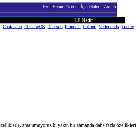
Ev
Erişimdüzeni
İçindekiler
Arama
|
|
|
|
LF Nedir
h
Castellano
ChineseGB
Deutsch
Francais
Italiano
Nederlands
Turkce
 özelliklerle, ama umuyoruz ki yakın bir zamanda daha fazla özellikleri