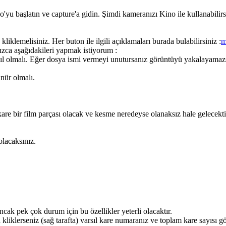
yu başlatın ve capture'a gidin. Şimdi kameranızı Kino ile kullanabilirsi
liklemelisiniz. Her buton ile ilgili açıklamaları burada bulabilirsiniz :
m
ızca aşağıdakileri yapmak istiyorum :
sıl olmalı. Eğer dosya ismi vermeyi unutursanız görüntüyü yakalayamazs
nür olmalı.
kare bir film parçası olacak ve kesme neredeyse olanaksız hale gelecekti
olacaksınız.
ncak pek çok durum için bu özellikler yeterli olacaktır.
 kliklerseniz (sağ tarafta) varsıl kare numaranız ve toplam kare sayısı g