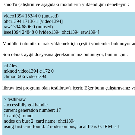
lsmod'u çalıştırın ve aşağıdaki modüllerin yüklendiğini denetleyin :
video1394 15344 0 (unused)
ohci1394 17136 1 [video1394]
raw1394 6896 0 (unused)
ieee1394 24848 0 [video1394 ohci1394 raw1394]
Modülleri otomtik olarak yüklemek için çeşitli yöntemler bulunuyor a
Son olarak aygıt dosyasına gereksiniminiz bulunuyor, bunun için :
cd /dev
mknod video1394 c 172 0
chmod 666 video1394
libraw test programı olan testlibraw'ı içerir. Eğer bunu çalıştırırsanız 
> testlibraw
successfully got handle
current generation number: 17
1 card(s) found
nodes on bus: 2, card name: ohci1394
using first card found: 2 nodes on bus, local ID is 0, IRM is 1