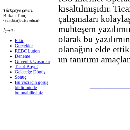
kısaltılmışıdır. Tic
Türkçe'ye çeviri:
Birkan Tunç
çalışmaları kolayl
<tuncb(at)be.itu.edu.tr>
muhteşem yazılımın
İçerik
:
olarak bu yazılımı
Fikir
Gerçekler
olanağını elde ett
REBOLution
Deneme
un tanıtımı amaçla
Güvenlik Unsurları
Ticari Boyut
Geleceğe Dönüş
Sonuç
________
Bu yazı için görüş
bildiriminde
bulunabilirsiniz