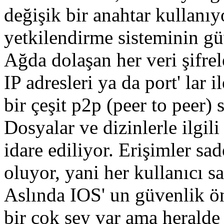
değişik bir anahtar kullanı
yetkilendirme sisteminin gü
Ağda dolaşan her veri şifrel
IP adresleri ya da port' lar i
bir çeşit p2p (peer to peer)
Dosyalar ve dizinlerle ilgili 
idare ediliyor. Erişimler sade
oluyor, yani her kullanıcı s
Aslında IOS' un güvenlik ön
bir çok şey var ama heralde