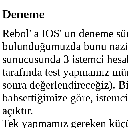
Deneme
Rebol' a IOS' un deneme sür
bulunduğumuzda bunu nazikç
sunucusunda 3 istemci hesab
tarafında test yapmamız m
sonra değerlendireceğiz). B
bahsettiğimize göre, istemc
açıktır.
Tek yapmamız gereken küçü