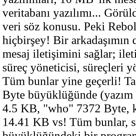
veritabanı yazılımı... Görü
veri söz konusu. Peki Rebol'
hiçbirşey! Bir arkadaşımın 
mesaj iletişimini sağlar; ileti
süreç yöneticisi, süreçleri yö
Tüm bunlar yine geçerli! Tabi
Byte büyüklüğünde (yazım h
4.5 KB, "who" 7372 Byte, 
14.41 KB vs! Tüm bunlar, 
büyüklüğündeki bir progra