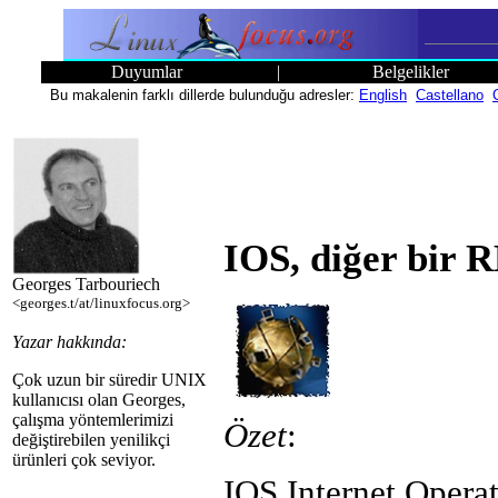
Duyumlar
|
Belgelikler
Bu makalenin farklı dillerde bulunduğu adresler:
English
Castellano
IOS, diğer bir
Georges Tarbouriech
<georges.t/at/linuxfocus.org>
Yazar hakkında:
Çok uzun bir süredir UNIX
kullanıcısı olan Georges,
çalışma yöntemlerimizi
Özet
:
değiştirebilen yenilikçi
ürünleri çok seviyor.
IOS Internet Operat