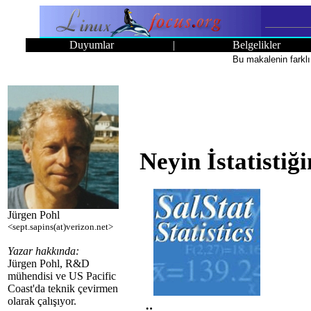
Duyumlar
|
Belgelikler
Bu makalenin farklı
Neyin İstatistiğ
Jürgen Pohl
<sept.sapins(at)verizon.net>
Yazar hakkında:
Jürgen Pohl, R&D
mühendisi ve US Pacific
Coast'da teknik çevirmen
olarak çalışıyor.