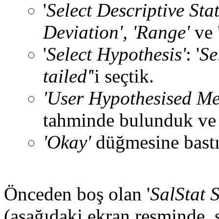
'
Select Descriptive Stat
Deviation', 'Range'
ve 
'
Select Hypothesis'
: '
Se
tailed'
'i seçtik.
'User Hypothesised Me
tahminde bulunduk ve 
'Okay'
düğmesine bastı
Önceden boş olan '
SalStat S
(aşağıdaki ekran resminde, s