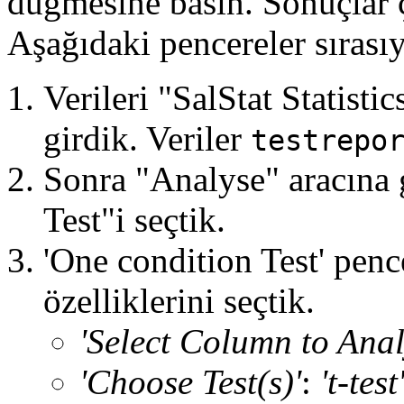
düğmesine basın. Sonuçlar ç
Aşağıdaki pencereler sırasıyl
Verileri "SalStat Statisti
girdik. Veriler
testrepo
Sonra "Analyse" aracına
Test"i seçtik.
'One condition Test' pence
özelliklerini seçtik.
'Select Column to Anal
'Choose Test(s)'
:
't-test