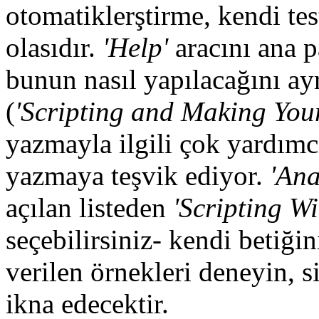
otomatiklerştirme, kendi te
olasıdır.
'Help'
aracını ana 
bunun nasıl yapılacağını ayrı
(
'Scripting and Making You
yazmayla ilgili çok yardımcı
yazmaya teşvik ediyor.
'Ana
açılan listeden
'Scripting W
seçebilirsiniz- kendi betiğin
verilen örnekleri deneyin, s
ikna edecektir.