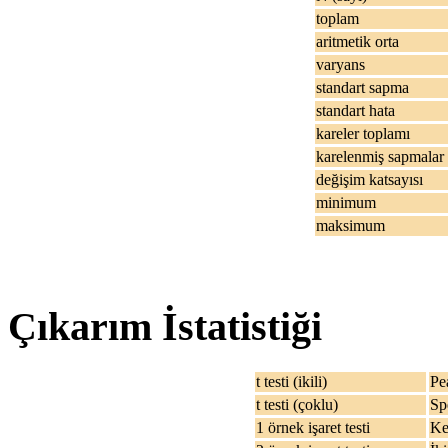
toplam
aritmetik orta
varyans
standart sapma
standart hata
kareler toplamı
karelenmiş sapmalar
değişim katsayısı
minimum
maksimum
Çıkarım İstatistiği
t testi (ikili)
Pe
t testi (çoklu)
Sp
1 örnek işaret testi
Ke