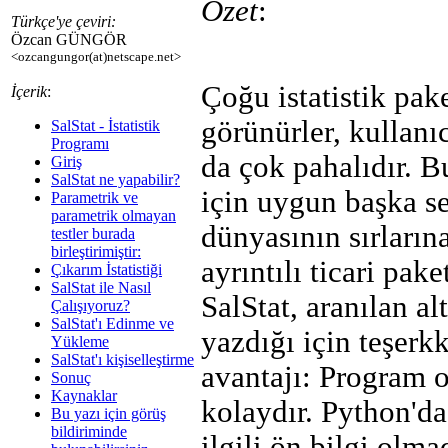
Özet
:
Türkçe'ye çeviri:
Özcan GÜNGÖR
<ozcangungor(at)netscape.net>
Çoğu istatistik pake
İçerik
:
görünürler, kullanı
SalStat - İstatistik
Programı
da çok pahalıdır. B
Giriş
SalStat ne yapabilir?
için uygun başka se
Parametrik ve
parametrik olmayan
dünyasının sırların
testler burada
birleştirimiştir:
ayrıntılı ticari pak
Çıkarım İstatistiği
SalStat ile Nasıl
SalStat, aranılan al
Çalışıyoruz?
SalStat'ı Edinme ve
yazdığı için teşerk
Yükleme
SalStat'ı kişiselleştirme
avantajı: Program 
Sonuç
Kaynaklar
kolaydır. Python'da 
Bu yazı için görüş
bildiriminde
ilgili ön bilgi olma