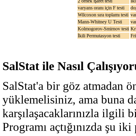
2 örnek işaret testi
İki
varyans oranı için F testi
do
Wilcoxon sıra toplamı testi
var
Mann-Whitney U Testi
var
Kolmogorov-Smirnov testi
Kr
İkili Permutasyon testi
Fr
SalStat ile Nasıl Çalışıyo
SalStat'a bir göz atmadan ö
yüklemelisiniz, ama buna d
karşılaşacaklarınızla ilgili 
Programı açtığınızda şu iki p