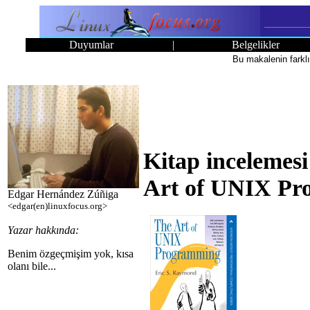
Duyumlar
|
Belgelikler
Bu makalenin farklı
Kitap incelemes
Art of UNIX Pr
Edgar Hernández Zúñiga
<edgar(en)linuxfocus.org>
Yazar hakkında:
Benim özgeçmişim yok, kısa
olanı bile...