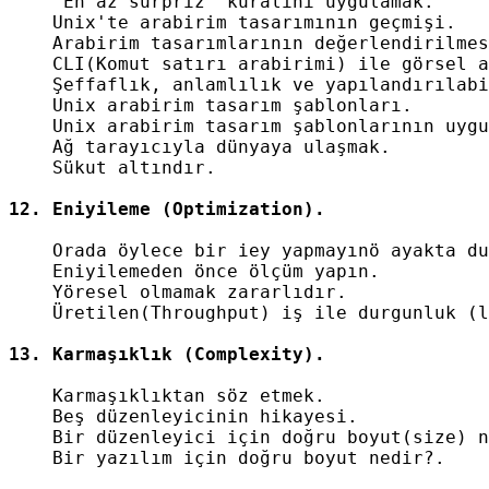
    "En az sürpriz" kuralını uygulamak.

    Unix'te arabirim tasarımının geçmişi.

    Arabirim tasarımlarının değerlendirilmes
    CLI(Komut satırı arabirimi) ile görsel a
    Şeffaflık, anlamlılık ve yapılandırılabi
    Unix arabirim tasarım şablonları.

    Unix arabirim tasarım şablonlarının uygu
    Ağ tarayıcıyla dünyaya ulaşmak.

    Sükut altındır.

    Orada öylece bir iey yapmayınö ayakta du
    Eniyilemeden önce ölçüm yapın.

    Yöresel olmamak zararlıdır.

    Üretilen(Throughput) iş ile durgunluk (l
    Karmaşıklıktan söz etmek.

    Beş düzenleyicinin hikayesi.

    Bir düzenleyici için doğru boyut(size) n
    Bir yazılım için doğru boyut nedir?.
