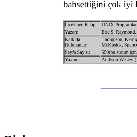
bahsettiğini çok iyi 
İncelenen Kitap:
UNIX Programlam
Yazarı:
Eric S. Raymond.
Katkıda
Thompson, Kernigh
Bulunanlar:
McKusick, Spence
Sayfa Sayısı:
550(bu sürüm için
Yayıncı:
Addison Wesley ( 
________