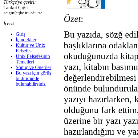
Türkçe'ye çeviri:
Tankut Çığır
<cigirt(at)be.itu.edu.tr>
Özet
:
İçerik
:
Bu yazıda, sözğ edi
Giriş
İçindekiler
başlıklarına odaklan
Kültür ve Unix
Felsefesi
okuduğunuzda kitap,
Unix Felsefesinin
Temelleri
yazı, kitabın basım
Sonuç ve Öneriler
Bu yazı için görüş
değerlendirebilmesi
bildiriminde
bulunabilirsiniz
önünde bulundurular
yazıyı hazırlarken,
olduğunu fark ettim
üzerine bir yazı yaz
hazırlandığını ve y