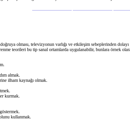
_________________ _________________ ______
oğruya olması, televizyonun varlığı ve etkileşim sebeplerinden dolayı
enme teorileri bu tip sanal ortamlarda uygulanabilir, bunlara örnek ola
ım.
rdım almak.
rine ilham kaynağı olmak.
etmek.
iler kurmak.
 göstermek.
olunu kullanmak.