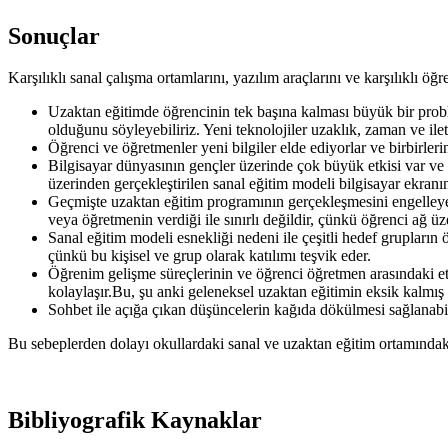
Sonuçlar
Karşılıklı sanal çalışma ortamlarını, yazılım araçlarını ve karşılıklı 
Uzaktan eğitimde öğrencinin tek başına kalması büyük bir prob
olduğunu söyleyebiliriz. Yeni teknolojiler uzaklık, zaman ve ile
Öğrenci ve öğretmenler yeni bilgiler elde ediyorlar ve birbirlerine
Bilgisayar dünyasının gençler üzerinde çok büyük etkisi var ve 
üzerinden gerçekleştirilen sanal eğitim modeli bilgisayar ekranın
Geçmişte uzaktan eğitim programının gerçekleşmesini engelleyen
veya öğretmenin verdiği ile sınırlı değildir, çünkü öğrenci ağ üz
Sanal eğitim modeli esnekliği nedeni ile çeşitli hedef grupların
çünkü bu kişisel ve grup olarak katılımı teşvik eder.
Öğrenim gelişme süreçlerinin ve öğrenci öğretmen arasındaki etk
kolaylaşır.Bu, şu anki geleneksel uzaktan eğitimin eksik kalmış
Sohbet ile açığa çıkan düşüncelerin kağıda dökülmesi sağlanabil
Bu sebeplerden dolayı okullardaki sanal ve uzaktan eğitim ortamındaki s
Bibliyografik Kaynaklar