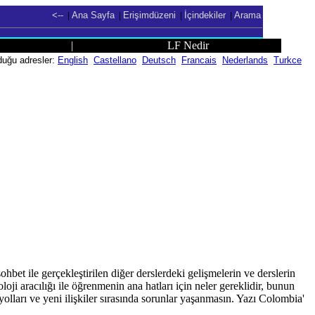
<--
Ana Sayfa
Erişimdüzeni
İçindekiler
Arama
|
|
|
|
|
LF Nedir
nduğu adresler:
English
Castellano
Deutsch
Francais
Nederlands
Turkce
hbet ile gerçekleştirilen diğer derslerdeki gelişmelerin ve derslerin
oji aracılığı ile öğrenmenin ana hatları için neler gereklidir, bunun
lları ve yeni ilişkiler sırasında sorunlar yaşanmasın. Yazı Colombia'