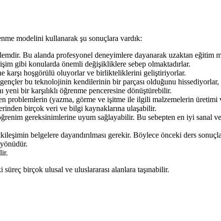
öğrenme modelini kullanarak şu sonuçlara vardık:
lemdir. Bu alanda profesyonel deneyimlere dayanarak uzaktan eğitim mo
tişim gibi konularda önemli değişikliklere sebep olmaktadırlar.
 karşı hoşgörülü oluyorlar ve birlikteliklerini geliştiriyorlar.
gençler bu teknolojinin kendilerinin bir parçası olduğunu hissediyorlar,
ı yeni bir karşılıklı öğrenme penceresine dönüştürebilir.
 problemlerin (yazma, görme ve işitme ile ilgili malzemelerin üretimi v
erinden birçok veri ve bilgi kaynaklarına ulaşabilir.
 öğrenim gereksinimlerine uyum sağlayabilir. Bu sebepten en iyi sanal ve 
ileşimin belgelere dayandırılması gerekir. Böylece önceki ders sonuçlar
 yönüdür.
ir.
üreç birçok ulusal ve uluslararası alanlara taşınabilir.