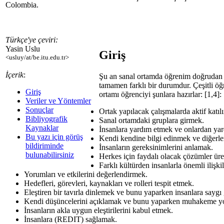
Colombia.
Türkçe'ye çeviri:
Yasin Uslu
Giriş
<usluy/at/be.itu.edu.tr>
İçerik
:
Şu an sanal ortamda öğrenim doğrudan d
tamamen farklı bir durumdur. Çeşitli öğr
Giriş
ortamı öğrenciyi şunlara hazırlar: [1,4]:
Veriler ve Yöntemler
Sonuçlar
Ortak yapılacak çalışmalarda aktif katıl
Bibliyografik
Sanal ortamdaki gruplara girmek.
Kaynaklar
İnsanlara yardım etmek ve onlardan ya
Bu yazı için görüş
Kendi kendine bilgi edinmek ve diğerle
bildiriminde
İnsanların gereksinimlerini anlamak.
bulunabilirsiniz
Herkes için faydalı olacak çözümler ür
Farklı kültürden insanlarla önemli ilişk
Yorumları ve etkilerini değerlendirmek.
Hedefleri, görevleri, kaynakları ve rolleri tespit etmek.
Eleştiren bir tavırla dinlemek ve bunu yaparken insanlara saygı
Kendi düşüncelerini açıklamak ve bunu yaparken muhakeme y
İnsanların akla uygun eleştirilerini kabul etmek.
İnsanlara (REDIT) sağlamak.