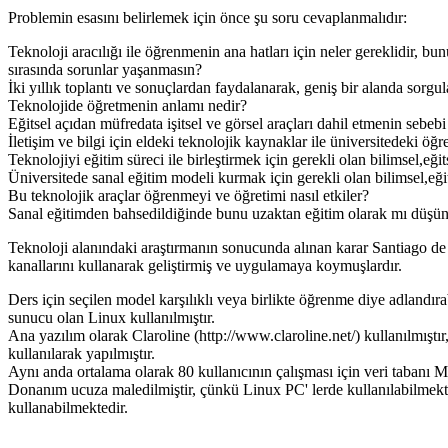
Problemin esasını belirlemek için önce şu soru cevaplanmalıdır:
Teknoloji aracılığı ile öğrenmenin ana hatları için neler gereklidir, b
sırasında sorunlar yaşanmasın?
İki yıllık toplantı ve sonuçlardan faydalanarak, geniş bir alanda sorg
Teknolojide öğretmenin anlamı nedir?
Eğitsel açıdan müfredata işitsel ve görsel araçları dahil etmenin sebebi
İletişim ve bilgi için eldeki teknolojik kaynaklar ile üniversitedeki öğ
Teknolojiyi eğitim süreci ile birleştirmek için gerekli olan bilimsel,eğitse
Üniversitede sanal eğitim modeli kurmak için gerekli olan bilimsel,eğitse
Bu teknolojik araçlar öğrenmeyi ve öğretimi nasıl etkiler?
Sanal eğitimden bahsedildiğinde bunu uzaktan eğitim olarak mı düşü
Teknoloji alanındaki araştırmanın sonucunda alınan karar Santiago de C
kanallarını kullanarak geliştirmiş ve uygulamaya koymuşlardır.
Ders için seçilen model karşılıklı veya birlikte öğrenme diye adland
sunucu olan Linux kullanılmıştır.
Ana yazılım olarak Claroline (http://www.claroline.net/) kullanılmı
kullanılarak yapılmıştır.
Aynı anda ortalama olarak 80 kullanıcının çalışması için veri tabanı 
Donanım ucuza maledilmiştir, çünkü Linux PC' lerde kullanılabilmekte
kullanabilmektedir.