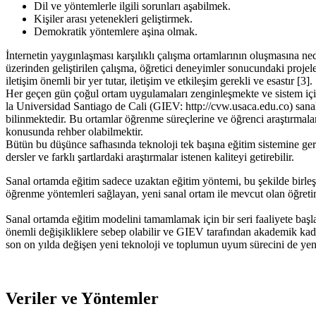
Dil ve yöntemlerle ilgili sorunları aşabilmek.
Kişiler arası yetenekleri geliştirmek.
Demokratik yöntemlere aşina olmak.
İnternetin yaygınlaşması karşılıklı çalışma ortamlarının oluşmasına n
üzerinden geliştirilen çalışma, öğretici deneyimler sonucundaki projele
iletişim önemli bir yer tutar, iletişim ve etkileşim gerekli ve esastır [3].
Her geçen gün çoğul ortam uygulamaları zenginleşmekte ve sistem içine
la Universidad Santiago de Cali (GIEV: http://cvw.usaca.edu.co) sanal 
bilinmektedir. Bu ortamlar öğrenme süreçlerine ve öğrenci araştırmala
konusunda rehber olabilmektir.
Bütün bu düşünce safhasında teknoloji tek başına eğitim sistemine gerek
dersler ve farklı şartlardaki araştırmalar istenen kaliteyi getirebilir.
Sanal ortamda eğitim sadece uzaktan eğitim yöntemi, bu şekilde birleşt
öğrenme yöntemleri sağlayan, yeni sanal ortam ile mevcut olan öğretim
Sanal ortamda eğitim modelini tamamlamak için bir seri faaliyete başlad
önemli değişikliklere sebep olabilir ve GIEV tarafından akademik kadr
son on yılda değişen yeni teknoloji ve toplumun uyum sürecini de yen
Veriler ve Yöntemler