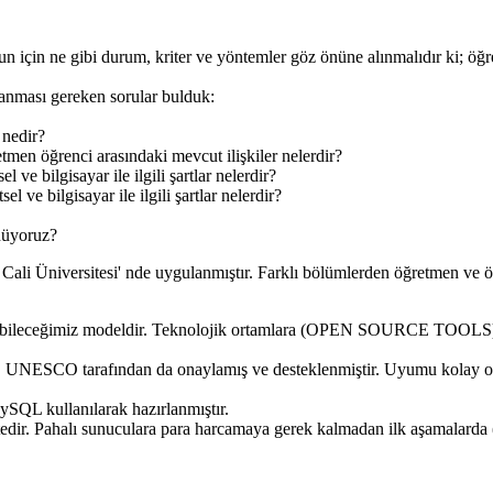
unun için ne gibi durum, kriter ve yöntemler göz önüne alınmalıdır ki; öğ
ulanması gereken sorular bulduk:
 nedir?
retmen öğrenci arasındaki mevcut ilişkiler nelerdir?
l ve bilgisayar ile ilgili şartlar nelerdir?
l ve bilgisayar ile ilgili şartlar nelerdir?
nüyoruz?
ali Üniversitesi' nde uygulanmıştır. Farklı bölümlerden öğretmen ve öğr
ırabileceğimiz modeldir. Teknolojik ortamlara (OPEN SOURCE TOOLS) daya
ştır, UNESCO tarafından da onaylamış ve desteklenmiştir. Uyumu kolay o
MySQL kullanılarak hazırlanmıştır.
dir. Pahalı sunuculara para harcamaya gerek kalmadan ilk aşamalarda (p