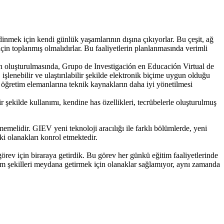
inmek için kendi günlük yaşamlarının dışına çıkıyorlar. Bu çeşit, ağ
için toplanmış olmalıdırlar. Bu faaliyetlerin planlanmasında verimli
rin oluşturulmasında, Grupo de Investigación en Educación Virtual de
şlenebilir ve ulaştırılabilir şekilde elektronik biçime uygun olduğu
 öğretim elemanlarına teknik kaynakların daha iyi yönetilmesi
r şekilde kullanımı, kendine has özellikleri, tecrübelerle oluşturulmuş
emelidir. GIEV yeni teknoloji aracılığı ile farklı bölümlerde, yeni
i olanakları konrol etmektedir.
görev için biraraya getirdik. Bu görev her günkü eğitim faaliyetlerinde
tim şekilleri meydana getirmek için olanaklar sağlamıyor, aynı zamanda