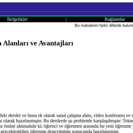
Belgelikler
|
Bağlantılar
Bu makalenin farklı dillerde bulu
 Alanları ve Avantajları
ki dersler ve buna ek olarak sanal çalışma alanı, video konferansı ve so
 olarak hazırlanmıştır. Bu derslerde şu problemle karşılaşılmıştır: Teknol
z önüne alınmalıdır ki; öğrenci ve öğretmen arasında bu yeni öğrenme yo
ile gerçekleştirilen öğrenme deneyiminin sonucunda hazırlanmıştır.