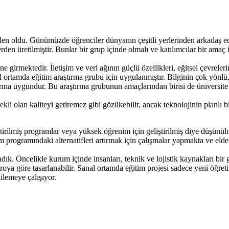
eden oldu. Günümüzde öğrenciler dünyanın çeşitli yerlerinden arkadaş ed
rden üretilmiştir. Bunlar bir grup içinde olmalı ve katılımcılar bir amaç 
 girmektedir. İletişim ve veri ağının güçlü özellikleri, eğitsel çevrele
ortamda eğitim araştırma grubu için uygulanmıştır. Bilginin çok yönlü, i
rına uygundur. Bu araştırma grubunun amaçlarından birisi de üniversite
li olan kaliteyi getiremez gibi gözükebilir, ancak teknolojinin planlı bi
irilmiş programlar veya yüksek öğrenim için geliştirilmiş diye düşünülm
 programındaki alternatifleri artırmak için çalışmalar yapmakta ve eldek
ık. Öncelikle kurum içinde insanları, teknik ve lojistik kaynakları bir 
oya göre tasarlanabilir. Sanal ortamda eğitim projesi sadece yeni öğre
ilemeye çalışıyor.