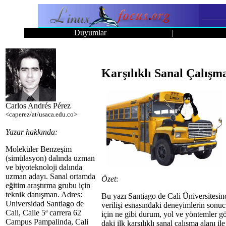
Duyumlar
|
Karşılıklı Sanal Çalışma
Carlos Andrés Pérez
<caperez/at/usaca.edu.co>
Yazar hakkında:
Moleküler Benzeşim
(simülasyon) dalında uzman
ve biyoteknoloji dalında
uzman adayı. Sanal ortamda
Özet
:
eğitim araştırma grubu için
teknik danışman. Adres:
Bu yazı Santiago de Cali Üniversitesinde
Universidad Santiago de
verilişi esnasındaki deneyimlerin sonucu
Cali, Calle 5ª carrera 62
için ne gibi durum, yol ve yöntemler gö
Campus Pampalinda, Cali
daki ilk karşılıklı sanal çalışma alanı 