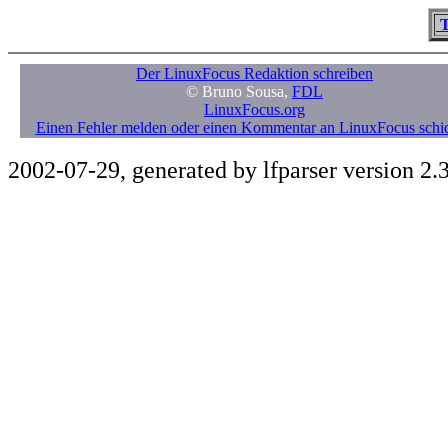
T
Der LinuxFocus Redaktion schreiben
© Bruno Sousa,
FDL
LinuxFocus.org
Einen Fehler melden oder einen Kommentar an LinuxFocus schi
2002-07-29, generated by lfparser version 2.