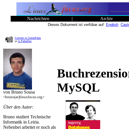
Nachrichten
|
Archiv
Dieses Dokument ist verfübar auf:
English
Cast
Convert to GutenPalm
or
to PalmDoc
Buchrezensio
MySQL
von Bruno Sousa
<bruno(at)linuxfocus.org>
Über den Autor:
Bruno studiert Technische
Informatik in Leiria.
Nebenbei arbeitet er noch als