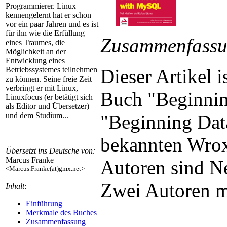
Programmierer. Linux
kennengelernt hat er schon
vor ein paar Jahren und es ist
für ihn wie die Erfüllung
Zusammenfass
eines Traumes, die
Möglichkeit an der
Entwicklung eines
Dieser Artikel i
Betriebssystemes teilnehmen
zu können. Seine freie Zeit
verbringt er mit Linux,
Buch "Beginni
Linuxfocus (er betätigt sich
als Editor und Übersetzer)
"Beginning Dat
und dem Studium...
bekannten Wrox 
Übersetzt ins Deutsche von:
Marcus Franke
Autoren sind N
<Marcus.Franke(at)gmx.net>
Zwei Autoren mi
Inhalt
:
Einführung
Merkmale des Buches
Zusammenfassung