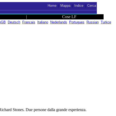
Home
Mappa
Indice
Cerca
|
|
|
|
Cose LF
eGB
Deutsch
Francais
Italiano
Nederlands
Portugues
Russian
Turkce
Richard Stones. Due persone dalla grande esperienza.