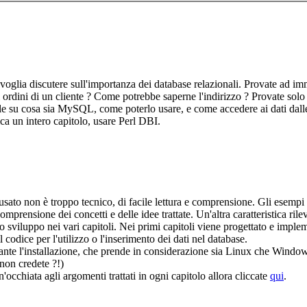
voglia discutere sull'importanza dei database relazionali. Provate ad i
dini di un cliente ? Come potrebbe saperne l'indirizzo ? Provate sol
e su cosa sia MySQL, come poterlo usare, e come accedere ai dati dalle 
ica un intero capitolo, usare Perl DBI.
usato non è troppo tecnico, di facile lettura e comprensione. Gli esempi so
 comprensione dei concetti e delle idee trattate. Un'altra caratteristica ri
sviluppo nei vari capitoli. Nei primi capitoli viene progettato e implem
l codice per l'utilizzo o l'inserimento dei dati nel database.
ante l'installazione, che prende in considerazione sia Linux che Windows
 non credete ?!)
un'occhiata agli argomenti trattati in ogni capitolo allora cliccate
qui
.