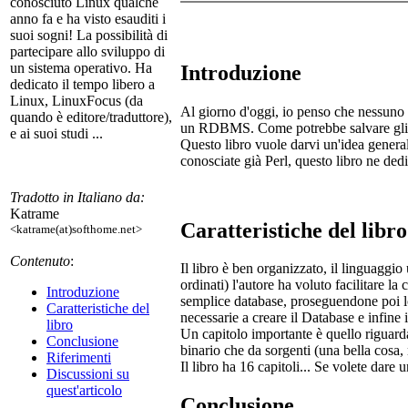
conosciuto Linux qualche
anno fa e ha visto esauditi i
suoi sogni! La possibilità di
partecipare allo sviluppo di
un sistema operativo. Ha
Introduzione
dedicato il tempo libero a
Linux, LinuxFocus (da
Al giorno d'oggi, io penso che nessuno 
quando è editore/traduttore),
un RDBMS. Come potrebbe salvare gli or
e ai suoi studi ...
Questo libro vuole darvi un'idea general
conosciate già Perl, questo libro ne ded
Tradotto in Italiano da:
Katrame
Caratteristiche del libro
<katrame(at)softhome.net>
Contenuto
:
Il libro è ben organizzato, il linguaggio 
ordinati) l'autore ha voluto facilitare la
Introduzione
semplice database, proseguendone poi lo 
Caratteristiche del
necessarie a creare il Database e infine i
libro
Un capitolo importante è quello riguard
Conclusione
binario che da sorgenti (una bella cosa,
Riferimenti
Il libro ha 16 capitoli... Se volete dare 
Discussioni su
quest'articolo
Conclusione