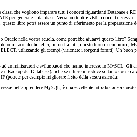
 classi che vogliono imparare tutti i concetti riguardanti Database e 
er generare il database. Verranno inoltre visti i concetti necessari
i, questo libro potrà essere un punto di riferimento per la preparazione d
 Oracle nella vostra scuola, come potrebbe aiutarvi questo libro? Sempl
tranno trarre dei benefici, primo fra tutti, questo libro è economico, M
CT, utilizzando gli esempi (visionate i sorgenti forniti). Un buon prog
ro ad amministratori e sviluppatori che hanno interesse in MySQL. Gli 
te il Backup del Database (anche se il libro introduce soltanto questo 
potrete per esempio migliorare il sito della vostra azienda).
nteresse nell'apprendere MySQL, è una eccellente introduzione a questo