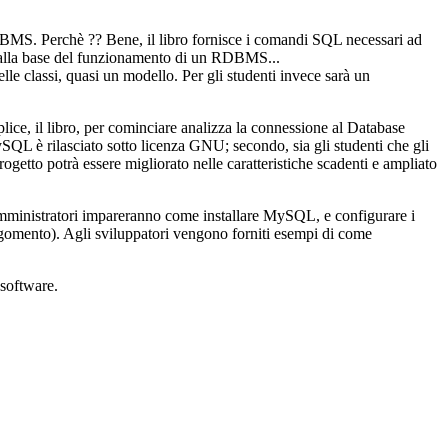
RDBMS. Perchè ?? Bene, il libro fornisce i comandi SQL necessari ad
 alla base del funzionamento di un RDBMS...
elle classi, quasi un modello. Per gli studenti invece sarà un
ice, il libro, per cominciare analizza la connessione al Database
ySQL è rilasciato sotto licenza GNU; secondo, sia gli studenti che gli
etto potrà essere migliorato nelle caratteristiche scadenti e ampliato
amministratori impareranno come installare MySQL, e configurare i
argomento). Agli sviluppatori vengono forniti esempi di come
 software.