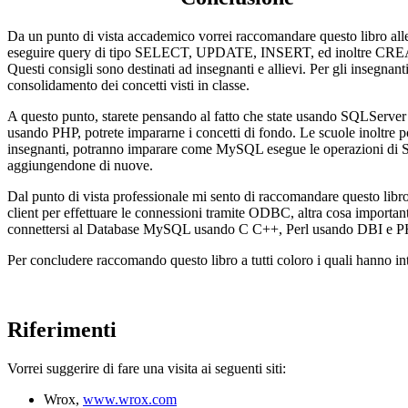
Da un punto di vista accademico vorrei raccomandare questo libro alle
eseguire query di tipo SELECT, UPDATE, INSERT, ed inoltre CREATE p
Questi consigli sono destinati ad insegnanti e allievi. Per gli insegnant
consolidamento dei concetti visti in classe.
A questo punto, starete pensando al fatto che state usando SQLServer o
usando PHP, potrete impararne i concetti di fondo. Le scuole inoltre po
insegnanti, potranno imparare come MySQL esegue le operazioni di SELE
aggiungendone di nuove.
Dal punto di vista professionale mi sento di raccomandare questo lib
client per effettuare le connessioni tramite ODBC, altra cosa importan
connettersi al Database MySQL usando C C++, Perl usando DBI e PHP (
Per concludere raccomando questo libro a tutti coloro i quali hanno i
Riferimenti
Vorrei suggerire di fare una visita ai seguenti siti:
Wrox,
www.wrox.com