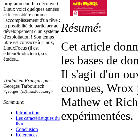
programmeur. Il a découvert
Linux voici quelques années
et le considère comme
l'accomplissement d'un rêve :
Résumé
:
la possibilité de participer au
développement d'un système
d'exploitation ! Son temps
Cet article don
libre est consacré à Linux,
LinuxFocus (il est
éditeur/traducteur), ses
les bases de d
études...
Il s'agit d'un o
Traduit en Français par:
connues, Wrox pr
Georges Tarbouriech
<georges.t(at)linuxfocus.org>
Mathew et Rich
Sommaire
:
expérimentées.
Introduction
Les caractéristiques du
livre
Conclusion
Références