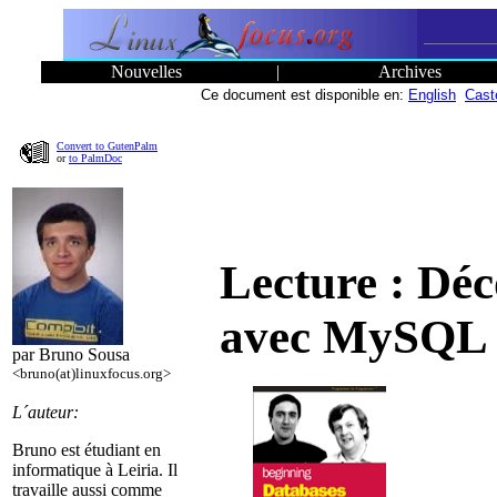
Nouvelles
|
Archives
Ce document est disponible en:
English
Cast
Convert to GutenPalm
or
to PalmDoc
Lecture : Déc
avec MySQL
par Bruno Sousa
<bruno(at)linuxfocus.org>
L´auteur:
Bruno est étudiant en
informatique à Leiria. Il
travaille aussi comme