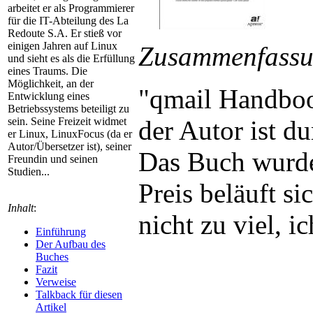
arbeitet er als Programmierer
für die IT-Abteilung des La
Redoute S.A. Er stieß vor
einigen Jahren auf Linux
Zusammenfass
und sieht es als die Erfüllung
eines Traums. Die
Möglichkeit, an der
"qmail Handbook
Entwicklung eines
Betriebssystems beteiligt zu
der Autor ist d
sein. Seine Freizeit widmet
er Linux, LinuxFocus (da er
Autor/Übersetzer ist), seiner
Das Buch wurde
Freundin und seinen
Studien...
Preis beläuft si
Inhalt
:
nicht zu viel, i
Einführung
Der Aufbau des
Buches
Fazit
Verweise
Talkback für diesen
Artikel