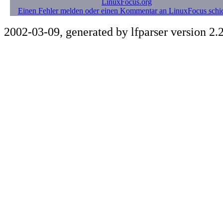
LinuxFocus.org
Einen Fehler melden oder einen Kommentar an LinuxFocus schi
2002-03-09, generated by lfparser version 2.