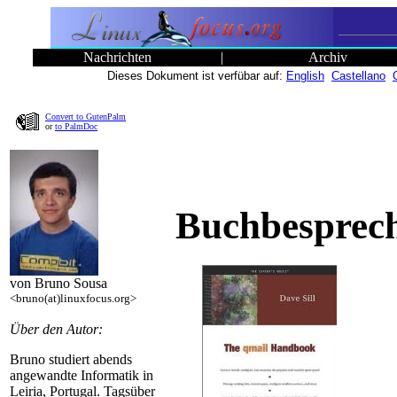
Nachrichten
|
Archiv
Dieses Dokument ist verfübar auf:
English
Castellano
Convert to GutenPalm
or
to PalmDoc
Buchbesprec
von Bruno Sousa
<bruno(at)linuxfocus.org>
Über den Autor:
Bruno studiert abends
angewandte Informatik in
Leiria, Portugal. Tagsüber