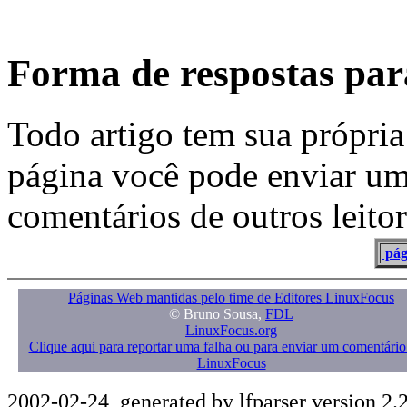
Forma de respostas para
Todo artigo tem sua própria
página você pode enviar um
comentários de outros leitor
pág
Páginas Web mantidas pelo time de Editores LinuxFocus
© Bruno Sousa,
FDL
LinuxFocus.org
Clique aqui para reportar uma falha ou para enviar um comentário
LinuxFocus
2002-02-24, generated by lfparser version 2.