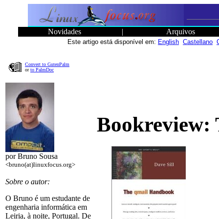
Novidades
|
Arquivos
Este artigo está disponível em:
English
Castellano
Convert to GutenPalm
or
to PalmDoc
Bookreview:
por Bruno Sousa
<bruno(at)linuxfocus.org>
Sobre o autor:
O Bruno é um estudante de
engenharia informática em
Leiria, à noite, Portugal. De