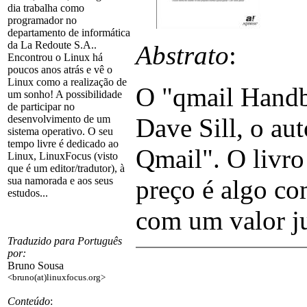
dia trabalha como
programador no
departamento de informática
da La Redoute S.A..
Abstrato
:
Encontrou o Linux há
poucos anos atrás e vê o
Linux como a realização de
O "qmail Handbo
um sonho! A possibilidade
de participar no
Dave Sill, o au
desenvolvimento de um
sistema operativo. O seu
tempo livre é dedicado ao
Qmail". O livro
Linux, LinuxFocus (visto
que é um editor/tradutor), à
preço é algo co
sua namorada e aos seus
estudos...
com um valor ju
Traduzido para Português
por:
Bruno Sousa
<bruno(at)linuxfocus.org>
Conteúdo
: