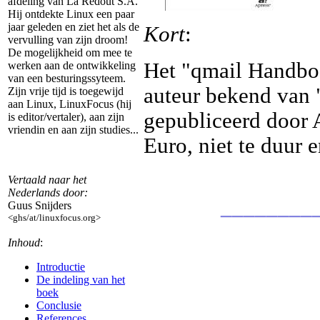
afdeling van La Redout S.A.
Hij ontdekte Linux een paar
jaar geleden en ziet het als de
Kort
:
vervulling van zijn droom!
De mogelijkheid om mee te
Het "qmail Handboo
werken aan de ontwikkeling
van een besturingssyteem.
auteur bekend van 
Zijn vrije tijd is toegewijd
aan Linux, LinuxFocus (hij
gepubliceerd door A
is editor/vertaler), aan zijn
vriendin en aan zijn studies...
Euro, niet te duur 
Vertaald naar het
Nederlands door:
________
Guus Snijders
<ghs/at/linuxfocus.org>
Inhoud
:
Introductie
De indeling van het
boek
Conclusie
References