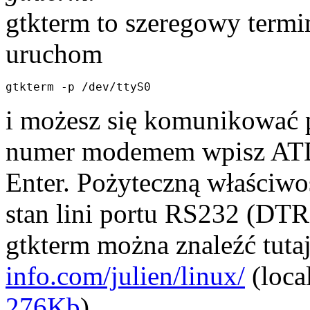
gtkterm to szeregowy term
uruchom
i możesz się komunikować 
numer modemem wpisz ATDT
Enter. Pożyteczną właściwoś
stan lini portu RS232 (DT
gtkterm można znaleźć tuta
info.com/julien/linux/
(loca
276Kb
)