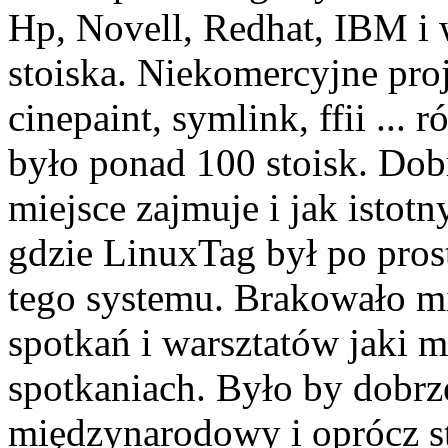
Hp, Novell, Redhat, IBM i 
stoiska. Niekomercyjne pro
cinepaint, symlink, ffii ... 
było ponad 100 stoisk. Dob
miejsce zajmuje i jak istotn
gdzie LinuxTag był po pros
tego systemu. Brakowało m
spotkań i warsztatów jaki 
spotkaniach. Było by dobrze
międzynarodowy i oprócz st